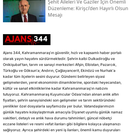
Şehit Aileleri Ve Gaziler İçin Önemli
Düzenleme: Kirişci’den Hayırlı Olsun
Mesajı
Ajans 344, Kahramanmaraş'ın güvenilir, hızlı ve kapsamlı haber portalı
olarak yayın hayatını sürdürmektedir. Şehrin kalbi Dulkadiroğlu ve
Onikişubat'tan, tarım ve sanayi merkezleri Afşin, Elbistan, Pazarcık,
Türkoğlu ve Göksun'a; Andırın, Çağlayancerit, Ekinözü ve Nurhak'a
kadar tüm ilçelerin sesini duyurur. Gündemi belirleyen siyasi
gelişmelerden, yerel ekonominin dinamiklerine, spordaki heyecandan,
kültür ve sanat etkinliklerine kadar Kahramanmaraş'ın nabzını
tutuyoruz. Kahramanmaraş Kuyumcular Odası'ndan alınan anlık altın
fiyatları, şehrin sanayisindeki son gelişmeler ve tarım sektöründeki
yenilikler özel dosyalarla sayfamızda yer bulur. Vatandaşlarımızın
günlük hayatını kolaylaştırmak amacıyla Diyanet uyumlu günlük namaz
vakitleri, detaylı ve anlık hava durumu tahminleri, güncel nöbetçi
eczane listeleri ve resmi vefat ilanları gibi bilgilere kolayca ulaşmanızı
sağlıyoruz. Ayrıca şehirdeki en yeni iş ilanları, önemli kamu duyuruları