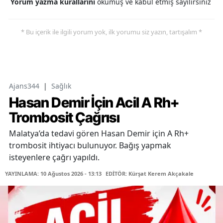
Yorum yazma kurallarını
okumuş ve kabul etmiş sayılırsınız
* Bu içerik ile ilgili yorum yok, ilk yorumu siz yazın, tartışalım *
Ajans344
|
Sağlık
Hasan Demir İçin Acil A Rh+
Trombosit Çağrısı
Malatya’da tedavi gören Hasan Demir için A Rh+
trombosit ihtiyacı bulunuyor. Bağış yapmak
isteyenlere çağrı yapıldı.
YAYINLAMA: 10 Ağustos 2026 - 13:13
EDİTÖR: Kürşat Kerem Akçakale