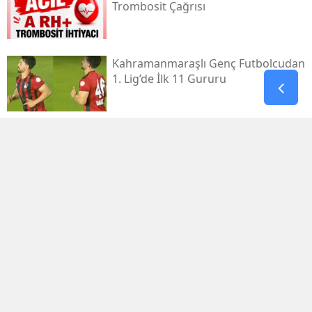
Trombosit Çağrısı
Kahramanmaraşlı Genç Futbolcudan
1. Lig’de İlk 11 Gururu
Kahramanmaraş Elbistan’da
Kamyon Devrildi: 2 Yaralı
Chp Afşin İlçe Başkanlığına Hüseyin
Temur Seçildi
Kahramanmaraş’ın El Sanatlarına
Doğaka Desteği