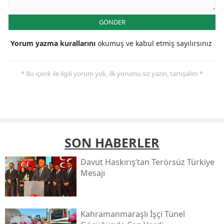
GÖNDER
Yorum yazma kurallarını
okumuş ve kabul etmiş sayılırsınız
* Bu içerik ile ilgili yorum yok, ilk yorumu siz yazın, tartışalım *
SON HABERLER
Davut Haskırış’tan Terörsüz Türkiye
Mesajı
Kahramanmaraşlı İşçi Tünel