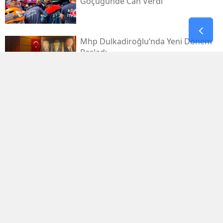
Göçüğünde Can Verdi
Mhp Dulkadiroğlu’nda Yeni Dönem
Başladı
Kahramanmaraş Sanayi Sitesi 3 Gün
Kapalı
Kerem Erdem’in İsmi Futbol
Sahasında Yaşatılacak
Elbistan’da Asırlık Kar Geleneği
Yaşatılıyor