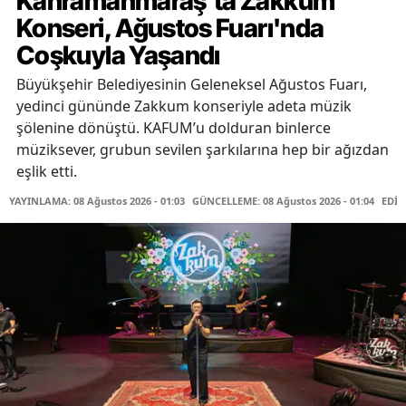
Kahramanmaraş'ta Zakkum
Konseri, Ağustos Fuarı'nda
Coşkuyla Yaşandı
Büyükşehir Belediyesinin Geleneksel Ağustos Fuarı,
yedinci gününde Zakkum konseriyle adeta müzik
şölenine dönüştü. KAFUM’u dolduran binlerce
müziksever, grubun sevilen şarkılarına hep bir ağızdan
eşlik etti.
YAYINLAMA: 08 Ağustos 2026 - 01:03
GÜNCELLEME: 08 Ağustos 2026 - 01:04
EDİT