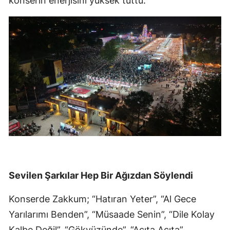
konserin enerjisini yüksek tuttu.
Sevilen Şarkılar Hep Bir Ağızdan Söylendi
Konserde Zakkum; “Hatıran Yeter”, “Al Gece
Yarılarımı Benden”, “Müsaade Senin”, “Dile Kolay
Kalbe Değil”, “Gökyüzünde”, “Acıta Acıta”,