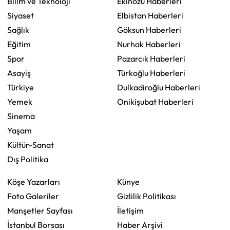
Bilim ve Teknoloji
Ekinözü Haberleri
Siyaset
Elbistan Haberleri
Sağlık
Göksun Haberleri
Eğitim
Nurhak Haberleri
Spor
Pazarcık Haberleri
Asayiş
Türkoğlu Haberleri
Türkiye
Dulkadiroğlu Haberleri
Yemek
Onikişubat Haberleri
Sinema
Yaşam
Kültür-Sanat
Dış Politika
Köşe Yazarları
Künye
Foto Galeriler
Gizlilik Politikası
Manşetler Sayfası
İletişim
İstanbul Borsası
Haber Arşivi