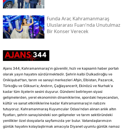
Funda Arar, Kahramanmaraş
Uluslararası Fuarı'nda Unutulmaz
Bir Konser Verecek
Ajans 344, Kahramanmaraş'ın güvenilir, hızlı ve kapsamlı haber portalı
olarak yayın hayatını sürdürmektedir. Şehrin kalbi Dulkadiroğlu ve
Onikişubat'tan, tarım ve sanayi merkezleri Afşin, Elbistan, Pazarcık,
Türkoğlu ve Göksun'a; Andırın, Çağlayancerit, Ekinözü ve Nurhak'a
kadar tüm ilçelerin sesini duyurur. Gündemi belirleyen siyasi
gelişmelerden, yerel ekonominin dinamiklerine, spordaki heyecandan,
kültür ve sanat etkinliklerine kadar Kahramanmaraş'ın nabzını
tutuyoruz. Kahramanmaraş Kuyumcular Odası'ndan alınan anlık altın
fiyatları, şehrin sanayisindeki son gelişmeler ve tarım sektöründeki
yenilikler özel dosyalarla sayfamızda yer bulur. Vatandaşlarımızın
günlük hayatını kolaylaştırmak amacıyla Diyanet uyumlu günlük namaz