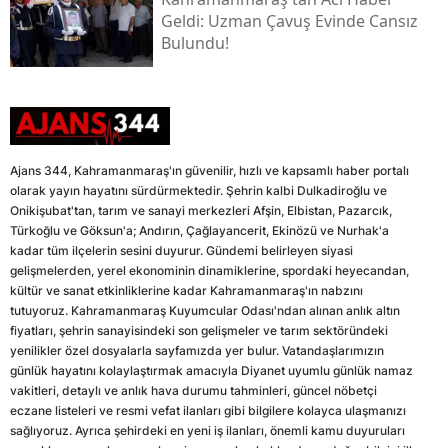
Geldi: Uzman Çavuş Evinde Cansız
Bulundu!
Ajans 344, Kahramanmaraş'ın güvenilir, hızlı ve kapsamlı haber portalı
olarak yayın hayatını sürdürmektedir. Şehrin kalbi Dulkadiroğlu ve
Onikişubat'tan, tarım ve sanayi merkezleri Afşin, Elbistan, Pazarcık,
Türkoğlu ve Göksun'a; Andırın, Çağlayancerit, Ekinözü ve Nurhak'a
kadar tüm ilçelerin sesini duyurur. Gündemi belirleyen siyasi
gelişmelerden, yerel ekonominin dinamiklerine, spordaki heyecandan,
kültür ve sanat etkinliklerine kadar Kahramanmaraş'ın nabzını
tutuyoruz. Kahramanmaraş Kuyumcular Odası'ndan alınan anlık altın
fiyatları, şehrin sanayisindeki son gelişmeler ve tarım sektöründeki
yenilikler özel dosyalarla sayfamızda yer bulur. Vatandaşlarımızın
günlük hayatını kolaylaştırmak amacıyla Diyanet uyumlu günlük namaz
vakitleri, detaylı ve anlık hava durumu tahminleri, güncel nöbetçi
eczane listeleri ve resmi vefat ilanları gibi bilgilere kolayca ulaşmanızı
sağlıyoruz. Ayrıca şehirdeki en yeni iş ilanları, önemli kamu duyuruları