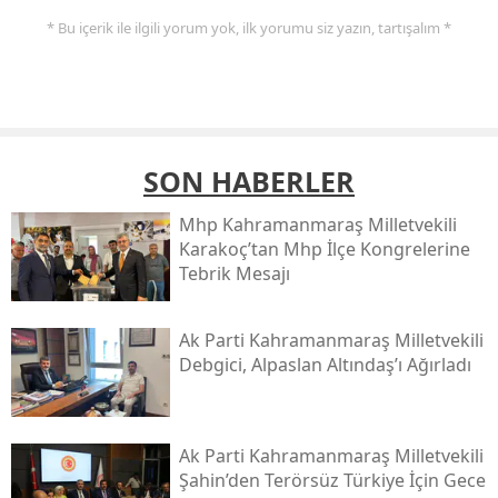
* Bu içerik ile ilgili yorum yok, ilk yorumu siz yazın, tartışalım *
SON HABERLER
Mhp Kahramanmaraş Milletvekili
Karakoç’tan Mhp İlçe Kongrelerine
Tebrik Mesajı
Ak Parti Kahramanmaraş Milletvekili
Debgici, Alpaslan Altındaş’ı Ağırladı
Ak Parti Kahramanmaraş Milletvekili
Şahin’den Terörsüz Türkiye İçin Gece