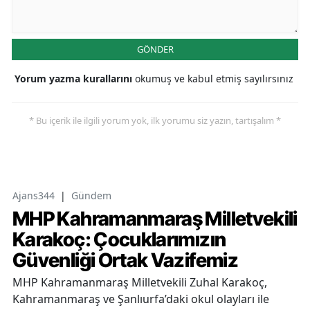
GÖNDER
Yorum yazma kurallarını
okumuş ve kabul etmiş sayılırsınız
* Bu içerik ile ilgili yorum yok, ilk yorumu siz yazın, tartışalım *
Ajans344
|
Gündem
MHP Kahramanmaraş Milletvekili
Karakoç: Çocuklarımızın
Güvenliği Ortak Vazifemiz
MHP Kahramanmaraş Milletvekili Zuhal Karakoç,
Kahramanmaraş ve Şanlıurfa’daki okul olayları ile