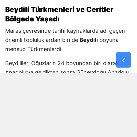
Beydili Türkmenleri ve Ceritler
Bölgede Yaşadı
Maraş çevresinde tarihî kaynaklarda adı geçen
önemli topluluklardan biri de
Beydili
boyuna
mensup Türkmenlerdi.
Beydililer, Oğuzların 24 boyundan biri olarak
Anadolu’ya geldikten sonra Güneydoğu Anadolu
ve Çukurova çevresine yayıldı. Zamanla Dulkadirli
Türkmenlerinin önemli unsurlarından biri haline
geldiler.
Beydili boyuyla bağlantılı
Cerit ve Tecirli
aşiretlerinin
de Dulkadirli Türkmen toplulukları
arasında bulunduğu belirtiliyor. Ceritlerin kış