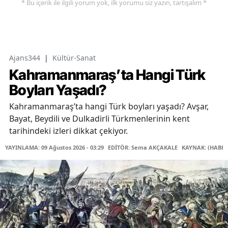
* Bu içerik ile ilgili yorum yok, ilk yorumu siz yazın, tartışalım *
Ajans344
|
Kültür-Sanat
Kahramanmaraş’ta Hangi Türk
Boyları Yaşadı?
Kahramanmaraş’ta hangi Türk boyları yaşadı? Avşar,
Bayat, Beydili ve Dulkadirli Türkmenlerinin kent
tarihindeki izleri dikkat çekiyor.
YAYINLAMA: 09 Ağustos 2026 - 03:29
EDİTÖR: Sema AKÇAKALE
KAYNAK: (HABER