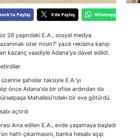
book'ta Paylaş
X'de Paylaş
Whatsapp'tan Gönde
z 28 yaşındaki E.A., sosyal medya
kazanmak ister misin?' yazılı reklama kanıp
ndan kazanç vaadiyle Adana'ya davet edildi.
tirdiler
zerine şahıslar taksiyle E.A.'yı
ıp önce Adana'da bir ofise ardından da
ürselpaşa Mahallesi'ndeki bir eve götürdü.
sabı açtırdı
rası ikna edilen E.A., evde yaşamaya başladı
efon hattı çıkarmasını, banka hesabı açıp