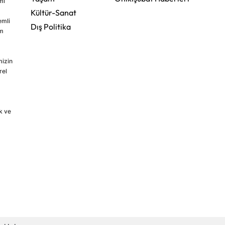
mi
Kültür-Sanat
emli
Dış Politika
im
mizin
rel
k ve