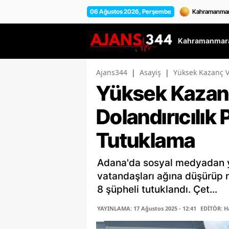
06 Ağustos 2026, Perşembe
Kahramanmara
Ajans344
|
Asayiş
|
Yüksek Kazanç Va
Yüksek Kazan
Dolandırıcılık 
Tutuklama
Adana'da sosyal medyadan y
vatandaşları ağına düşürüp nit
8 şüpheli tutuklandı. Çet...
YAYINLAMA: 17 Ağustos 2025 - 12:41
EDİTÖR: H