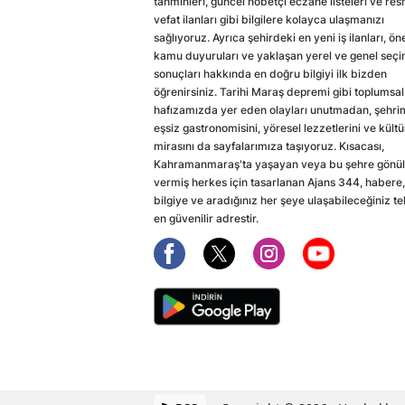
tahminleri, güncel nöbetçi eczane listeleri ve res
vefat ilanları gibi bilgilere kolayca ulaşmanızı
sağlıyoruz. Ayrıca şehirdeki en yeni iş ilanları, ön
kamu duyuruları ve yaklaşan yerel ve genel seç
sonuçları hakkında en doğru bilgiyi ilk bizden
öğrenirsiniz. Tarihi Maraş depremi gibi toplumsal
hafızamızda yer eden olayları unutmadan, şehri
eşsiz gastronomisini, yöresel lezzetlerini ve kültü
mirasını da sayfalarımıza taşıyoruz. Kısacası,
Kahramanmaraş'ta yaşayan veya bu şehre gönül
vermiş herkes için tasarlanan Ajans 344, habere,
bilgiye ve aradığınız her şeye ulaşabileceğiniz te
en güvenilir adrestir.