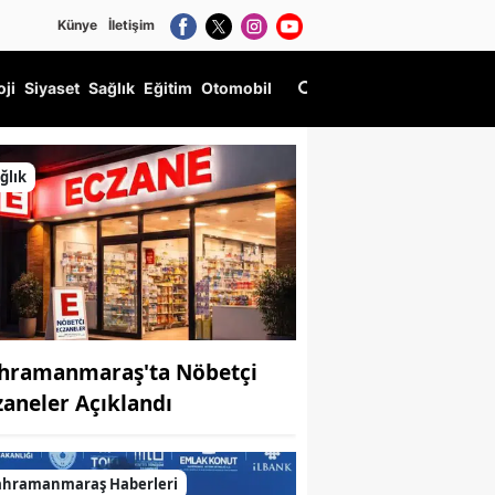
Künye
İletişim
oji
Siyaset
Sağlık
Eğitim
Otomobil
ğlık
hramanmaraş'ta Nöbetçi
zaneler Açıklandı
ahramanmaraş Haberleri