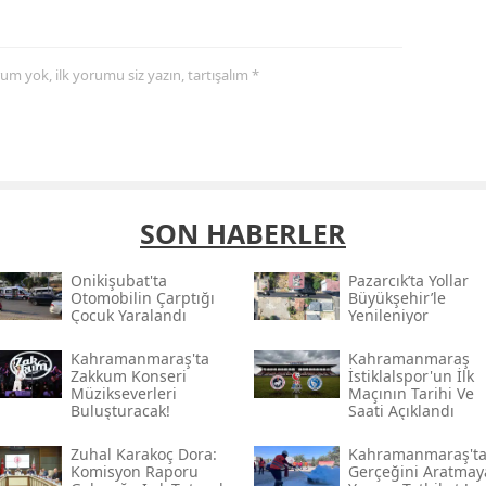
yorum yok, ilk yorumu siz yazın, tartışalım *
SON HABERLER
Onikişubat'ta
Pazarcık’ta Yollar
Otomobilin Çarptığı
Büyükşehir’le
Çocuk Yaralandı
Yenileniyor
Kahramanmaraş'ta
Kahramanmaraş
Zakkum Konseri
İstiklalspor'un İlk
Müzikseverleri
Maçının Tarihi Ve
Buluşturacak!
Saati Açıklandı
Zuhal Karakoç Dora:
Kahramanmaraş't
Komisyon Raporu
Gerçeğini Aratmay