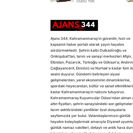
Statü Yok
Ajans 344, Kahramanmaraş'ın güvenilir, hızlı ve
kapsamlı haber portalı olarak yayın hayatını
sürdürmektedir. Şehrin kalbi Dulkadiroğlu ve
Onikişubat'tan, tarım ve sanayi merkezleri Afşin,
Elbistan, Pazarcık, Türkoğlu ve Göksun'a; Andırın
Çağlayancerit, Ekinözü ve Nurhak'a kadar tüm il
sesini duyurur. Gündemi belirleyen siyasi
gelişmelerden, yerel ekonominin dinamiklerine,
spordaki heyecandan, kültür ve sanat etkinlikler
kadar Kahramanmaraş'ın nabzını tutuyoruz.
Kahramanmaraş Kuyumcular Odası'ndan alınan a
altın fiyatları, şehrin sanayisindeki son gelişmeler
tarım sektöründeki yenilikler özel dosyalarla
sayfamızda yer bulur. Vatandaşlarımızın günlük
hayatını kolaylaştırmak amacıyla Diyanet uyuml
günlük namaz vakitleri, detaylı ve anlık hava du