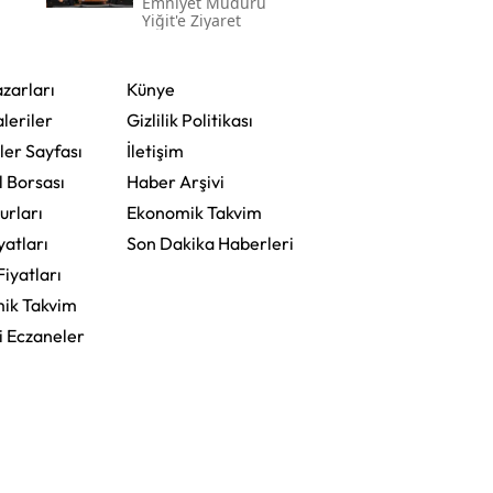
Emniyet Müdürü
Yiğit'e Ziyaret
zarları
Künye
leriler
Gizlilik Politikası
ler Sayfası
İletişim
l Borsası
Haber Arşivi
urları
Ekonomik Takvim
yatları
Son Dakika Haberleri
Fiyatları
ik Takvim
i Eczaneler