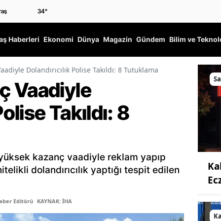
34
°
ş Haberleri
Ekonomi
Dünya
Magazin
Gündem
Bilim ve Teknol
adiyle Dolandırıcılık Polise Takıldı: 8 Tutuklama
Sa
ç Vaadiyle
Polise Takıldı: 8
üksek kazanç vaadiyle reklam yapıp
Ka
elikli dolandırıcılık yaptığı tespit edilen
Ec
aber Editörü
KAYNAK: İHA
K