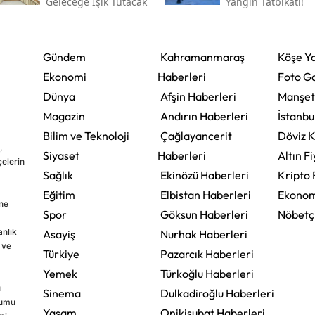
Geleceğe Işık Tutacak
Yangın Tatbikatı!
Gündem
Kahramanmaraş
Köşe Ya
Ekonomi
Haberleri
Foto Ga
Dünya
Afşin Haberleri
Manşet
Magazin
Andırın Haberleri
İstanbu
Bilim ve Teknoloji
Çağlayancerit
Döviz K
,
Siyaset
Haberleri
Altın Fi
çelerin
Sağlık
Ekinözü Haberleri
Kripto 
Eğitim
Elbistan Haberleri
Ekonom
ine
Spor
Göksun Haberleri
Nöbetç
nlık
Asayiş
Nurhak Haberleri
 ve
Türkiye
Pazarcık Haberleri
Yemek
Türkoğlu Haberleri
u
Sinema
Dulkadiroğlu Haberleri
rumu
Yaşam
Onikişubat Haberleri