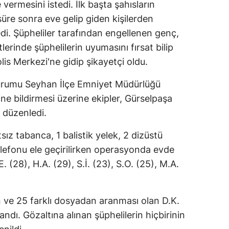
vermesini istedi. İlk başta şahısların
 süre sonra eve gelip giden kişilerden
di. Şüpheliler tarafından engellenen genç,
erinde şüphelilerin uyumasını fırsat bilip
is Merkezi'ne gidip şikayetçi oldu.
durumu Seyhan İlçe Emniyet Müdürlüğü
ine bildirmesi üzerine ekipler, Gürselpaşa
 düzenledi.
ız tabanca, 1 balistik yelek, 2 dizüstü
elefonu ele geçirilirken operasyonda evde
. (28), H.A. (29), S.İ. (23), S.O. (25), M.A.
en ve 25 farklı dosyadan aranması olan D.K.
landı. Gözaltına alınan şüphelilerin hiçbirinin