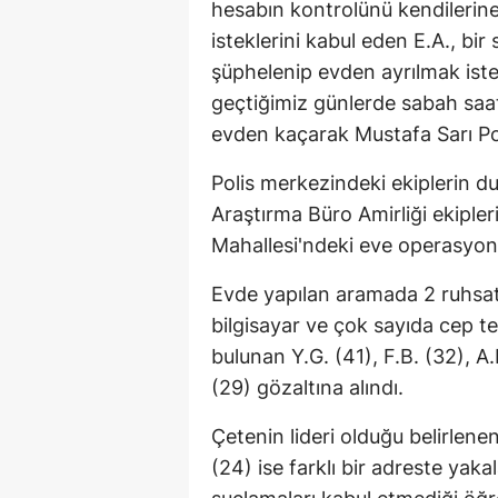
hesabın kontrolünü kendilerine 
isteklerini kabul eden E.A., bir
şüphelenip evden ayrılmak iste
geçtiğimiz günlerde sabah saatl
evden kaçarak Mustafa Sarı Pol
Polis merkezindeki ekiplerin 
Araştırma Büro Amirliği ekipler
Mahallesi'ndeki eve operasyon
Evde yapılan aramada 2 ruhsats
bilgisayar ve çok sayıda cep t
bulunan Y.G. (41), F.B. (32), A.E
(29) gözaltına alındı.
Çetenin lideri olduğu belirlen
(24) ise farklı bir adreste yaka