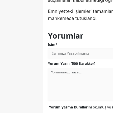
suçlamaları kabul etmediği öğre
Emniyetteki işlemleri tamamlana
mahkemece tutuklandı.
Yorumlar
İsim*
Yorum Yazın (500 Karakter)
Yorum yazma kurallarını
okumuş ve k