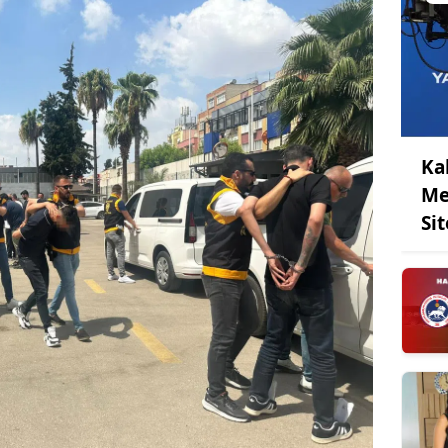
Ka
Me
Sit