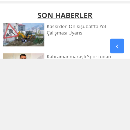
SON HABERLER
Kaski̇'den Onikişubat'ta Yol
Çalışması Uyarısı
Kahramanmaraşlı Sporcudan
Avrupa'da Büyük Zafer
Filistin Konvoyu
Kahramanmaraş'tan Dualarla
Uğurlanacak
Afşinspor’dan Çifte Transfer Hamlesi