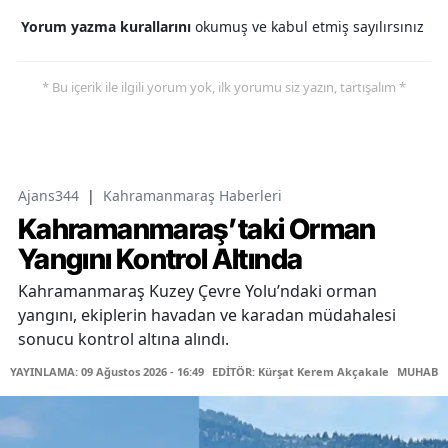
Yorum yazma kurallarını
okumuş ve kabul etmiş sayılırsınız
* Bu içerik ile ilgili yorum yok, ilk yorumu siz yazın, tartışalım *
Ajans344
|
Kahramanmaraş Haberleri
Kahramanmaraş’taki Orman
Yangını Kontrol Altında
Kahramanmaraş Kuzey Çevre Yolu’ndaki orman
yangını, ekiplerin havadan ve karadan müdahalesi
sonucu kontrol altına alındı.
YAYINLAMA: 09 Ağustos 2026 - 16:49
EDİTÖR: Kürşat Kerem Akçakale
MUHABİR: