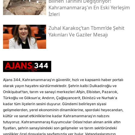
Bilinen Tarihini Değiştiriyor!
Kahramanmaraş'ın En Eski Yerleşim
İzleri
Zuhal Karakoç’tan Tbmm’de Şehit
Yakınları Ve Gaziler Mesajı
Ajans 344, Kahramanmaraş'ın güvenilir, hızlı ve kapsamlı haber portalı
olarak yayın hayatını sürdürmektedir. Şehrin kalbi Dulkadiroğlu ve
Onikişubat'tan, tarım ve sanayi merkezleri Afşin, Elbistan, Pazarcık,
Türkoğlu ve Göksun'a; Andırın, Çağlayancerit, Ekinözü ve Nurhak'a
kadar tüm ilçelerin sesini duyurur. Gündemi belirleyen siyasi
gelişmelerden, yerel ekonominin dinamiklerine, spordaki heyecandan,
kültür ve sanat etkinliklerine kadar Kahramanmaraş'ın nabzını
tutuyoruz. Kahramanmaraş Kuyumcular Odası'ndan alınan anlık altın
fiyatları, şehrin sanayisindeki son gelişmeler ve tarım sektöründeki
yenilikler özel dosyalarla sayfamızda yer bulur. Vatandaşlarımızın