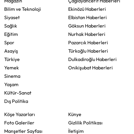
Magazin
Çağlayancerit Haberleri
Bilim ve Teknoloji
Ekinözü Haberleri
Siyaset
Elbistan Haberleri
Sağlık
Göksun Haberleri
Eğitim
Nurhak Haberleri
Spor
Pazarcık Haberleri
Asayiş
Türkoğlu Haberleri
Türkiye
Dulkadiroğlu Haberleri
Yemek
Onikişubat Haberleri
Sinema
Yaşam
Kültür-Sanat
Dış Politika
Köşe Yazarları
Künye
Foto Galeriler
Gizlilik Politikası
Manşetler Sayfası
İletişim