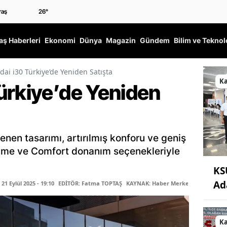
26
°
ş Haberleri
Ekonomi
Dünya
Magazin
Gündem
Bilim ve Teknol
ai i30 Türkiye’de Yeniden Satışta
K
ürkiye’de Yeniden
enen tasarımı, artırılmış konforu ve geniş
rime ve Comfort donanım seçenekleriyle
KS
Ad
1 Eylül 2025 - 19:10
EDİTÖR: Fatma TOPTAŞ
KAYNAK: Haber Merkezi
K