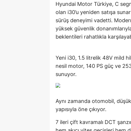
Hyundai Motor Türkiye, C segm
olan i30’u yeniden satışa sunara
sürüş deneyimi vadetti. Modern 
yüksek güvenlik donanımlarıyla
beklentileri rahatlıkla karşılayab
Yeni i30, 1.5 litrelik 48V mild 
nesil motor, 140 PS güç ve 25
sunuyor.
Aynı zamanda otomobil, düşük 
yapısıyla öne çıkıyor.
7 ileri çift kavramalı DCT şanzı
hem akıcı vites geçişleri hem d