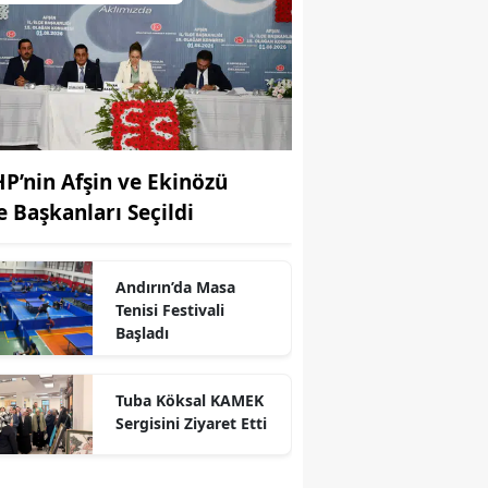
P’nin Afşin ve Ekinözü
çe Başkanları Seçildi
Andırın’da Masa
Tenisi Festivali
Başladı
Tuba Köksal KAMEK
Sergisini Ziyaret Etti
r