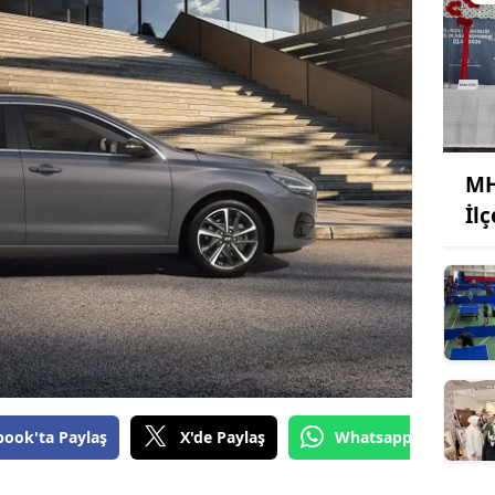
MH
İl
book'ta Paylaş
X'de Paylaş
Whatsapp'tan Gönde