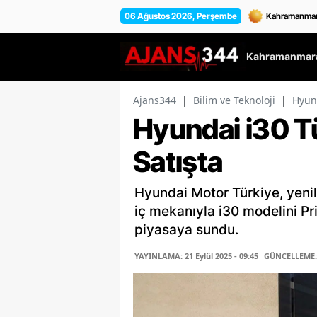
06 Ağustos 2026, Perşembe
Kahramanmara
Ajans344
|
Bilim ve Teknoloji
|
Hyund
Hyundai i30 T
Satışta
Hyundai Motor Türkiye, yenil
iç mekanıyla i30 modelini P
piyasaya sundu.
YAYINLAMA: 21 Eylül 2025 - 09:45
GÜNCELLEME: 2