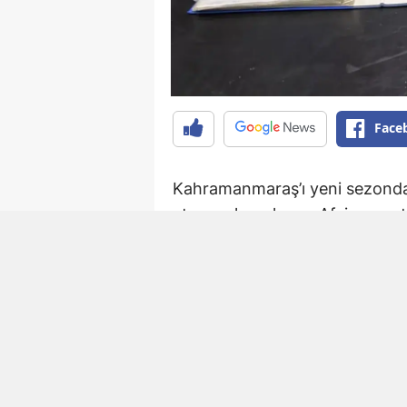
Face
Kahramanmaraş’ı yeni sezonda 
etmeye hazırlanan Afşinspor, t
ekip, son olarak Elbistan Fed
ve Ali Çam ile anlaşmaya vardı