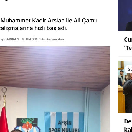
 Muhammet Kadir Arslan ile Ali Çam’ı
lışmalarına hızlı başladı.
Cu
tiye ARIKAN
MUHABİR: Elife Karaarslan
'T
G
De
ka