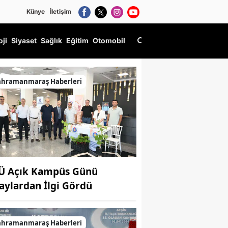
Künye
İletişim
oji
Siyaset
Sağlık
Eğitim
Otomobil
ahramanmaraş Haberleri
Ü Açık Kampüs Günü
aylardan İlgi Gördü
ahramanmaraş Haberleri