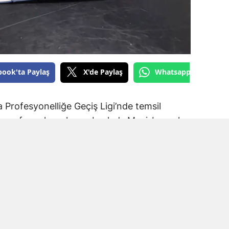
book'ta Paylaş
X'de Paylaş
Whatsapp'tan Gönde
Profesyonelliğe Geçiş Ligi’nde temsil
ransfer çalışmalarına başladı. Mavi-beyazlı
a Spor forması giyen Muhammet Kadir Arslan
.