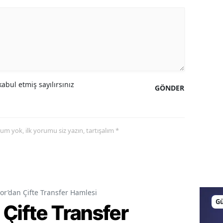
abul etmiş sayılırsınız
GÖNDER
yorum yok, ilk yorumu siz yazın, tartışalım *
or’dan Çifte Transfer Hamlesi
G
Çifte Transfer