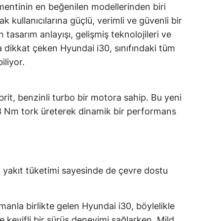
entinin en beğenilen modellerinden biri
k kullanıcılarına güçlü, verimli ve güvenli bir
tasarım anlayışı, gelişmiş teknolojileri ve
 dikkat çeken Hyundai i30, sınıfındaki tüm
iliyor.
hibrit, benzinli turbo bir motora sahip. Bu yeni
3 Nm tork üreterek dinamik bir performans
yakıt tüketimi sayesinde de çevre dostu
manla birlikte gelen Hyundai i30, böylelikle
e keyifli bir sürüş deneyimi sağlarken, Mild