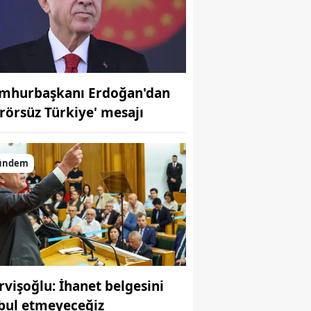
mhurbaşkanı Erdoğan'dan
erörsüz Türkiye' mesajı
ündem
rvişoğlu: İhanet belgesini
bul etmeyeceğiz