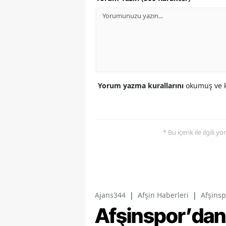
Yorum yazma kurallarını
okumuş ve k
* Bu içerik ile ilgili 
Ajans344
|
Afşin Haberleri
|
Afşinsp
Afşinspor’dan 