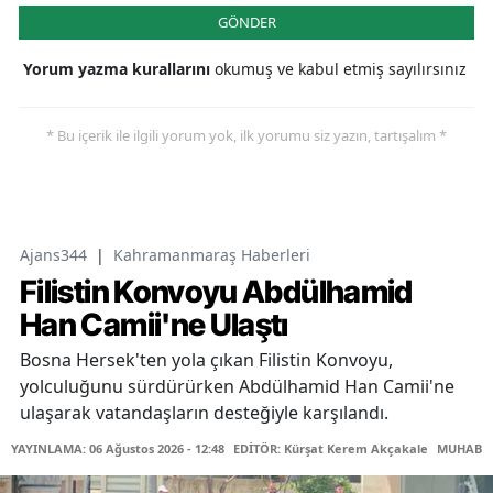
GÖNDER
Yorum yazma kurallarını
okumuş ve kabul etmiş sayılırsınız
* Bu içerik ile ilgili yorum yok, ilk yorumu siz yazın, tartışalım *
Ajans344
|
Kahramanmaraş Haberleri
Filistin Konvoyu Abdülhamid
Han Camii'ne Ulaştı
Bosna Hersek'ten yola çıkan Filistin Konvoyu,
yolculuğunu sürdürürken Abdülhamid Han Camii'ne
ulaşarak vatandaşların desteğiyle karşılandı.
YAYINLAMA: 06 Ağustos 2026 - 12:48
EDİTÖR: Kürşat Kerem Akçakale
MUHABİR: