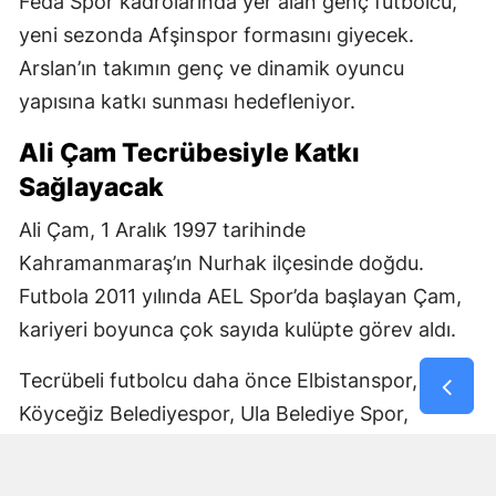
Feda Spor kadrolarında yer alan genç futbolcu,
yeni sezonda Afşinspor formasını giyecek.
Arslan’ın takımın genç ve dinamik oyuncu
yapısına katkı sunması hedefleniyor.
Ali Çam Tecrübesiyle Katkı
Sağlayacak
Ali Çam, 1 Aralık 1997 tarihinde
Kahramanmaraş’ın Nurhak ilçesinde doğdu.
Futbola 2011 yılında AEL Spor’da başlayan Çam,
kariyeri boyunca çok sayıda kulüpte görev aldı.
Tecrübeli futbolcu daha önce Elbistanspor,
Köyceğiz Belediyespor, Ula Belediye Spor,
Marmaris Gücü Spor Kulübü, Dalyanspor,
Ortaköy Spor, Göksun Ülkü Spor, Araban