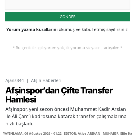
GÖNDER
Yorum yazma kurallarını
okumuş ve kabul etmiş sayılırsınız
* Bu içerik ile ilgili yorum yok, ilk yorumu siz yazın, tartışalım *
Ajans344
|
Afşin Haberleri
Afşinspor’dan Çifte Transfer
Hamlesi
Afşinspor, yeni sezon öncesi Muhammet Kadir Arslan
ile Ali Çam’ı kadrosuna katarak transfer çalışmalarına
hızlı başladı.
YAYINLAMA: 06 Ağustos 2026 - 01:22
EDİTÖR: Atiye ARIKAN
MUHABİR: Elife Kar