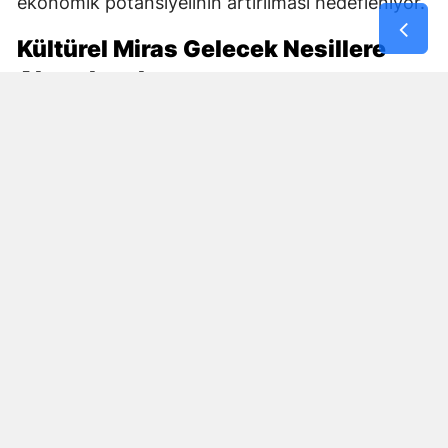
ekonomik potansiyelinin artırılması hedefleniyor.
Kültürel Miras Gelecek Nesillere
Aktarılacak
DOĞAKA ile Hayat Yeniden Eğitim ve Kültür Vakfı
iş birliğinde yürütülen proje, kültürel mirasın
korunmasını sosyal kalkınmayla bir araya
getiriyor.
Maraş Sim Sırması, File Nakışı ve Maraş Gülü gibi
kente özgü değerlerin üretimde yaşatılması, bu
alanlarda yeni ustaların yetişmesine de zemin
hazırlayacak. Projenin tamamlanmasıyla
geleneksel el sanatlarının üretim kapasitesinin
güçlendirilmesi, kadın istihdamının desteklenmesi
ve Kahramanmaraş’ın kültürel değerlerinin daha