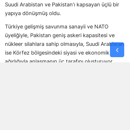
Suudi Arabistan ve Pakistan'ı kapsayan üçlü bir
yapıya dönüşmüş oldu.
Türkiye gelişmiş savunma sanayii ve NATO
üyeliğiyle, Pakistan geniş askeri kapasitesi ve
nükleer silahlara sahip olmasıyla, Suudi Arabistan
ise Körfez bölgesindeki siyasi ve ekonomik
ağırlığıyla anlaşmanın üç tarafını oluşturuyor.
Anlaşmanın nasıl uygulanacağı, ortak savunma
yükümlülüğünün hangi mekanizmalar üzerinden
işletileceği ve askeri koordinasyonun kapsamına
ilişkin ayrıntılar ise ilerleyen dönemde daha fazla
netlik kazanacak.
Bölgesel güvenlik dengeleri