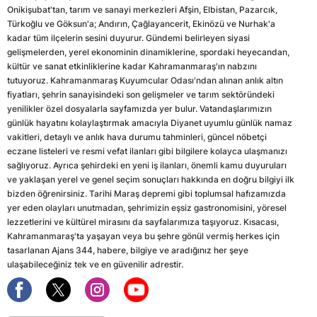
Onikişubat'tan, tarım ve sanayi merkezleri Afşin, Elbistan, Pazarcık,
Türkoğlu ve Göksun'a; Andırın, Çağlayancerit, Ekinözü ve Nurhak'a
kadar tüm ilçelerin sesini duyurur. Gündemi belirleyen siyasi
gelişmelerden, yerel ekonominin dinamiklerine, spordaki heyecandan,
kültür ve sanat etkinliklerine kadar Kahramanmaraş'ın nabzını
tutuyoruz. Kahramanmaraş Kuyumcular Odası'ndan alınan anlık altın
fiyatları, şehrin sanayisindeki son gelişmeler ve tarım sektöründeki
yenilikler özel dosyalarla sayfamızda yer bulur. Vatandaşlarımızın
günlük hayatını kolaylaştırmak amacıyla Diyanet uyumlu günlük namaz
vakitleri, detaylı ve anlık hava durumu tahminleri, güncel nöbetçi
eczane listeleri ve resmi vefat ilanları gibi bilgilere kolayca ulaşmanızı
sağlıyoruz. Ayrıca şehirdeki en yeni iş ilanları, önemli kamu duyuruları
ve yaklaşan yerel ve genel seçim sonuçları hakkında en doğru bilgiyi ilk
bizden öğrenirsiniz. Tarihi Maraş depremi gibi toplumsal hafızamızda
yer eden olayları unutmadan, şehrimizin eşsiz gastronomisini, yöresel
lezzetlerini ve kültürel mirasını da sayfalarımıza taşıyoruz. Kısacası,
Kahramanmaraş'ta yaşayan veya bu şehre gönül vermiş herkes için
tasarlanan Ajans 344, habere, bilgiye ve aradığınız her şeye
ulaşabileceğiniz tek ve en güvenilir adrestir.