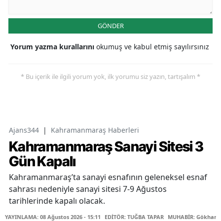
GÖNDER
Yorum yazma kurallarını
okumuş ve kabul etmiş sayılırsınız
* Bu içerik ile ilgili yorum yok, ilk yorumu siz yazın, tartışalım *
Ajans344
|
Kahramanmaraş Haberleri
Kahramanmaraş Sanayi Sitesi 3
Gün Kapalı
Kahramanmaraş’ta sanayi esnafının geleneksel esnaf
sahrası nedeniyle sanayi sitesi 7-9 Ağustos
tarihlerinde kapalı olacak.
YAYINLAMA: 08 Ağustos 2026 - 15:11
EDİTÖR: TUĞBA TAPAR
MUHABİR: Gökhan 