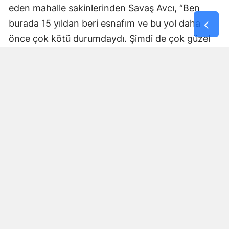
eden mahalle sakinlerinden Savaş Avcı, “Ben
burada 15 yıldan beri esnafım ve bu yol daha
önce çok kötü durumdaydı. Şimdi de çok güzel
hale getiriliyor. Büyükşehir Belediye Başkanımız
Fırat Görgel’e verdiği hizmetten dolayı çok
teşekkür ederim. Bizleri tozdan topraktan
kurtardı” dedi. Yapılan bakım, onarım ve asfalt
uygulamaları sayesinde ulaşımın daha güvenli ve
konforlu hale geldiğini söyleyen bir diğer mahalle
sakini İsmail Öksüz, “Yolumuz bozuktu. Bu yıl çok
yağmur yağdığı için yollarımızda çökmeler
oluşmuştu. Sağ olsun Büyükşehir Belediye
Başkanımız Fırat Görgel hizmet anlayışı ile
yollarımızı yaptı. Otoban gibi yol oldu burası”
ifadelerini kullandı.