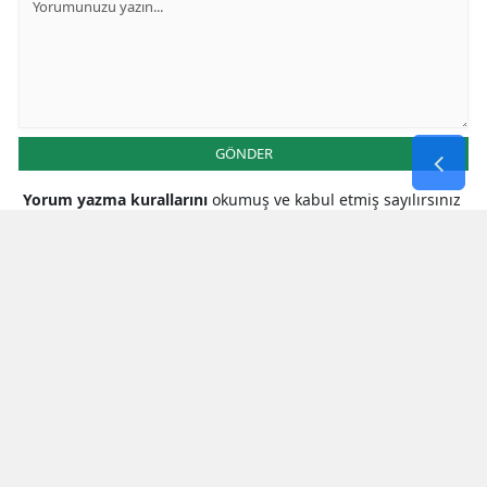
GÖNDER
Yorum yazma kurallarını
okumuş ve kabul etmiş sayılırsınız
* Bu içerik ile ilgili yorum yok, ilk yorumu siz yazın, tartışalım *
SON HABERLER
Milletvekili Şahin’den
Cumhurbaşkanı Erdoğan’a Teşekkür