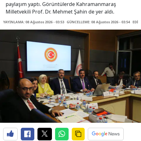
paylaşım yaptı. Görüntülerde Kahramanmaraş
Milletvekili Prof. Dr. Mehmet Şahin de yer aldı.
YAYINLAMA: 08 Ağustos 2026 - 03:53
GÜNCELLEME: 08 Ağustos 2026 - 03:54
EDİT