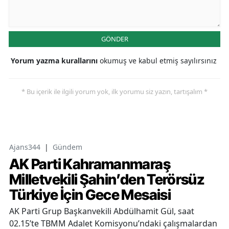
GÖNDER
Yorum yazma kurallarını
okumuş ve kabul etmiş sayılırsınız
* Bu içerik ile ilgili yorum yok, ilk yorumu siz yazın, tartışalım *
Ajans344
|
Gündem
AK Parti Kahramanmaraş
Milletvekili Şahin’den Terörsüz
Türkiye İçin Gece Mesaisi
AK Parti Grup Başkanvekili Abdülhamit Gül, saat
02.15’te TBMM Adalet Komisyonu’ndaki çalışmalardan