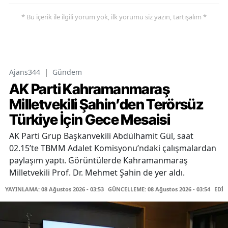
* Bu içerik ile ilgili yorum yok, ilk yorumu siz yazın, tartışalım *
Ajans344
|
Gündem
AK Parti Kahramanmaraş
Milletvekili Şahin’den Terörsüz
Türkiye İçin Gece Mesaisi
AK Parti Grup Başkanvekili Abdülhamit Gül, saat
02.15’te TBMM Adalet Komisyonu’ndaki çalışmalardan
paylaşım yaptı. Görüntülerde Kahramanmaraş
Milletvekili Prof. Dr. Mehmet Şahin de yer aldı.
YAYINLAMA: 08 Ağustos 2026 - 03:53
GÜNCELLEME: 08 Ağustos 2026 - 03:54
EDİT