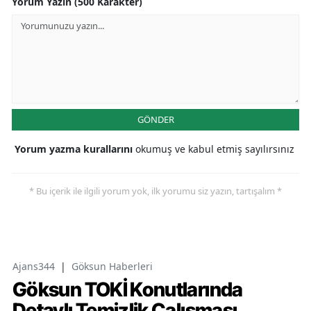
Yorum Yazın (500 Karakter)
GÖNDER
Yorum yazma kurallarını
okumuş ve kabul etmiş sayılırsınız
* Bu içerik ile ilgili yorum yok, ilk yorumu siz yazın, tartışalım *
Ajans344
|
Göksun Haberleri
Göksun TOKİ Konutlarında
Detaylı Temizlik Çalışması