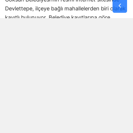
Devlettepe, ilçeye bağlı mahallelerden biri olarak
kayıtlı bulunuyor. Belediye kayıtlarına göre
mahallenin muhtarlık bilgileri de kurumun
internet sitesi üzerinden yayımlanıyor.
Göksun Belediyesi, ilçe genelinde belediye
hizmetlerini mahalle bazında yürütürken,
Devlettepe Mahallesi TOKİ Konutlarında
gerçekleştirilen son çalışma da çevre temizliğine
yönelik saha faaliyetlerinin bir parçası oldu.
Çalışmaların ardından TOKİ yerleşkesinde daha
temiz ve düzenli bir çevre oluşturulması
amaçlandı.
Belediye Ekipleri Sahadaki