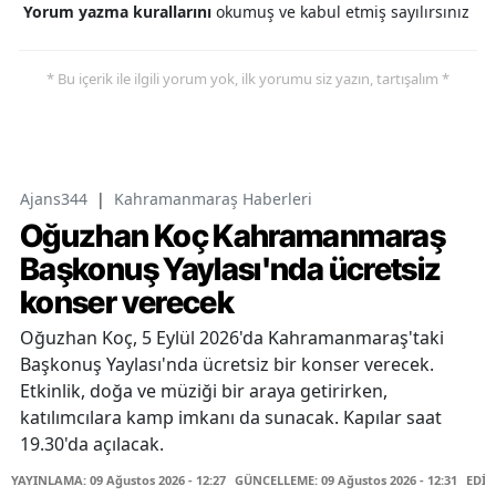
Yorum yazma kurallarını
okumuş ve kabul etmiş sayılırsınız
* Bu içerik ile ilgili yorum yok, ilk yorumu siz yazın, tartışalım *
Ajans344
|
Kahramanmaraş Haberleri
Oğuzhan Koç Kahramanmaraş
Başkonuş Yaylası'nda ücretsiz
konser verecek
Oğuzhan Koç, 5 Eylül 2026'da Kahramanmaraş'taki
Başkonuş Yaylası'nda ücretsiz bir konser verecek.
Etkinlik, doğa ve müziği bir araya getirirken,
katılımcılara kamp imkanı da sunacak. Kapılar saat
19.30'da açılacak.
YAYINLAMA: 09 Ağustos 2026 - 12:27
GÜNCELLEME: 09 Ağustos 2026 - 12:31
EDİT