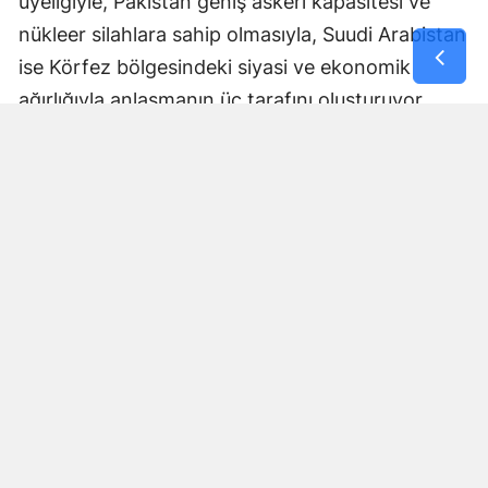
üyeliğiyle, Pakistan geniş askeri kapasitesi ve
nükleer silahlara sahip olmasıyla, Suudi Arabistan
ise Körfez bölgesindeki siyasi ve ekonomik
ağırlığıyla anlaşmanın üç tarafını oluşturuyor.
Anlaşmanın nasıl uygulanacağı, ortak savunma
yükümlülüğünün hangi mekanizmalar üzerinden
işletileceği ve askeri koordinasyonun kapsamına
ilişkin ayrıntılar ise ilerleyen dönemde daha fazla
netlik kazanacak.
Bölgesel güvenlik dengeleri
açısından dikkat çekici adım
Üçlü anlaşma, Orta Doğu ve Güney Asya'daki
güvenlik dengeleri açısından da önem taşıyor.
Uluslararası basında anlaşma, NATO'nun kolektif