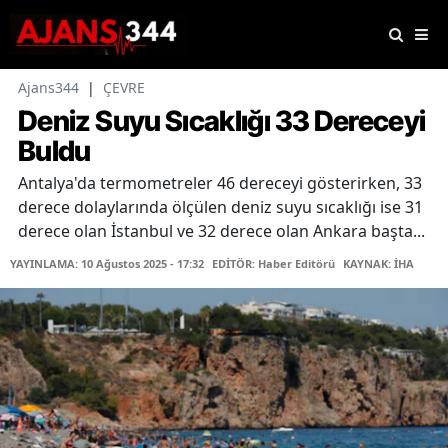
Ajans344
|
ÇEVRE
Deniz Suyu Sıcaklığı 33 Dereceyi
Buldu
Antalya'da termometreler 46 dereceyi gösterirken, 33
derece dolaylarında ölçülen deniz suyu sıcaklığı ise 31
derece olan İstanbul ve 32 derece olan Ankara başta...
YAYINLAMA: 10 Ağustos 2025 - 17:32
EDİTÖR: Haber Editörü
KAYNAK: İHA