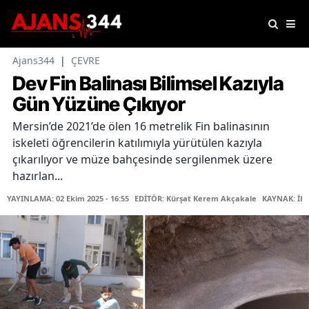
Ajans344
|
ÇEVRE
Dev Fin Balinası Bilimsel Kazıyla
Gün Yüzüne Çıkıyor
Mersin’de 2021’de ölen 16 metrelik Fin balinasının
iskeleti öğrencilerin katılımıyla yürütülen kazıyla
çıkarılıyor ve müze bahçesinde sergilenmek üzere
hazırlan...
YAYINLAMA: 02 Ekim 2025 - 16:55
EDİTÖR: Kürşat Kerem Akçakale
KAYNAK: İH