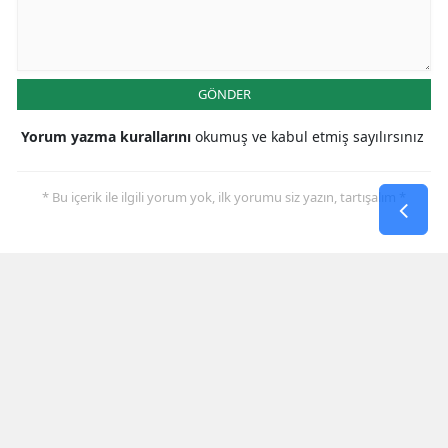
GÖNDER
Yorum yazma kurallarını
okumuş ve kabul etmiş sayılırsınız
* Bu içerik ile ilgili yorum yok, ilk yorumu siz yazın, tartışalım *
SON HABERLER
Muhammet Umut Kepekçi
Beydağı’nda Türkiye Üçüncüsü