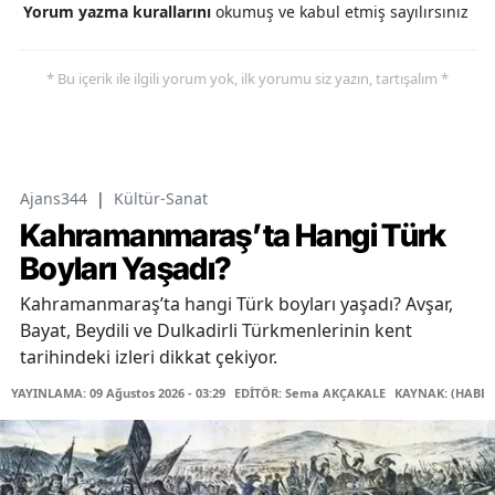
Yorum yazma kurallarını
okumuş ve kabul etmiş sayılırsınız
* Bu içerik ile ilgili yorum yok, ilk yorumu siz yazın, tartışalım *
Ajans344
|
Kültür-Sanat
Kahramanmaraş’ta Hangi Türk
Boyları Yaşadı?
Kahramanmaraş’ta hangi Türk boyları yaşadı? Avşar,
Bayat, Beydili ve Dulkadirli Türkmenlerinin kent
tarihindeki izleri dikkat çekiyor.
YAYINLAMA: 09 Ağustos 2026 - 03:29
EDİTÖR: Sema AKÇAKALE
KAYNAK: (HABER