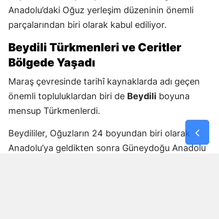
Anadolu’daki Oğuz yerleşim düzeninin önemli
parçalarından biri olarak kabul ediliyor.
Beydili Türkmenleri ve Ceritler
Bölgede Yaşadı
Maraş çevresinde tarihî kaynaklarda adı geçen
önemli topluluklardan biri de
Beydili
boyuna
mensup Türkmenlerdi.
Beydililer, Oğuzların 24 boyundan biri olarak
Anadolu’ya geldikten sonra Güneydoğu Anadolu
ve Çukurova çevresine yayıldı. Zamanla Dulkadirli
Türkmenlerinin önemli unsurlarından biri haline
geldiler.
Beydili boyuyla bağlantılı
Cerit ve Tecirli