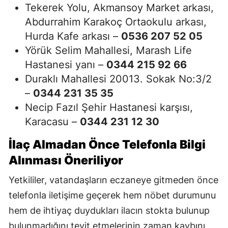
Tekerek Yolu, Akmansoy Market arkası,
Abdurrahim Karakoç Ortaokulu arkası,
Hurda Kafe arkası –
0536 207 52 05
Yörük Selim Mahallesi, Marash Life
Hastanesi yanı –
0344 215 92 66
Duraklı Mahallesi 20013. Sokak No:3/2
–
0344 231 35 35
Necip Fazıl Şehir Hastanesi karşısı,
Karacasu –
0344 231 12 30
İlaç Almadan Önce Telefonla Bilgi
Alınması Öneriliyor
Yetkililer, vatandaşların eczaneye gitmeden önce
telefonla iletişime geçerek hem nöbet durumunu
hem de ihtiyaç duydukları ilacın stokta bulunup
bulunmadığını teyit etmelerinin zaman kaybını