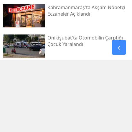
Kahramanmaraş'ta Akşam Nöbetçi
Eczaneler Açıklandı
Onikişubat'ta Otomobilin Çarptığı
Çocuk Yaralandı
Pazarcık’ta Yollar Büyükşehir’le
Yenileniyor
Onikişubat'ta Yeni Gündüz Bakımevi
Kayıtları Başladı!
Filistin Destek Konvoyu