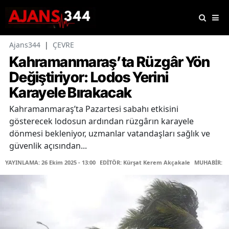
Ajans344
|
ÇEVRE
Kahramanmaraş’ta Rüzgâr Yön
Değiştiriyor: Lodos Yerini
Karayele Bırakacak
Kahramanmaraş’ta Pazartesi sabahı etkisini
gösterecek lodosun ardından rüzgârın karayele
dönmesi bekleniyor, uzmanlar vatandaşları sağlık ve
güvenlik açısından...
YAYINLAMA: 26 Ekim 2025 - 13:00
EDİTÖR: Kürşat Kerem Akçakale
MUHABİR: Me