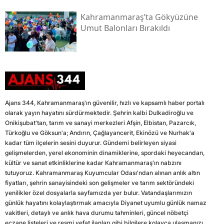
Kahramanmaraş’ta Gökyüzüne
Umut Balonları Bırakıldı
Ajans 344, Kahramanmaraş'ın güvenilir, hızlı ve kapsamlı haber portalı
olarak yayın hayatını sürdürmektedir. Şehrin kalbi Dulkadiroğlu ve
Onikişubat'tan, tarım ve sanayi merkezleri Afşin, Elbistan, Pazarcık,
Türkoğlu ve Göksun'a; Andırın, Çağlayancerit, Ekinözü ve Nurhak'a
kadar tüm ilçelerin sesini duyurur. Gündemi belirleyen siyasi
gelişmelerden, yerel ekonominin dinamiklerine, spordaki heyecandan,
kültür ve sanat etkinliklerine kadar Kahramanmaraş'ın nabzını
tutuyoruz. Kahramanmaraş Kuyumcular Odası'ndan alınan anlık altın
fiyatları, şehrin sanayisindeki son gelişmeler ve tarım sektöründeki
yenilikler özel dosyalarla sayfamızda yer bulur. Vatandaşlarımızın
günlük hayatını kolaylaştırmak amacıyla Diyanet uyumlu günlük namaz
vakitleri, detaylı ve anlık hava durumu tahminleri, güncel nöbetçi
eczane listeleri ve resmi vefat ilanları gibi bilgilere kolayca ulaşmanızı