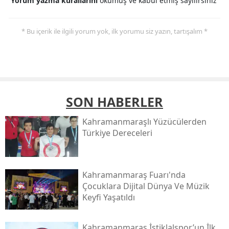
Yorum yazma kurallarını
okumuş ve kabul etmiş sayılırsınız
* Bu içerik ile ilgili yorum yok, ilk yorumu siz yazın, tartışalım *
SON HABERLER
Kahramanmaraşlı Yüzücülerden
Türkiye Dereceleri
Kahramanmaraş Fuarı'nda
Çocuklara Dijital Dünya Ve Müzik
Keyfi Yaşatıldı
Kahramanmaraş İstiklalspor’un İlk