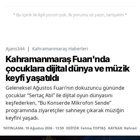
* Bu içerik ile ilgili yorum yok, ilk yorumu siz yazın, tartışalım *
Ajans344
|
Kahramanmaraş Haberleri
Kahramanmaraş Fuarı'nda
çocuklara dijital dünya ve müzik
keyfi yaşatıldı
Geleneksel Ağustos Fuarı’nın dokuzuncu gününde
çocuklar “Sertaç Abi” ile dijital oyun dünyasını
keşfederken, “Bu Konserde Mikrofon Sende”
programında ziyaretçiler sahneye çıkarak müziğin
keyfini yaşadı.
YAYINLAMA: 10 Ağustos 2026 - 13:59
EDİTÖR: Fatma TOPTAŞ
KAYNAK: Kahraman