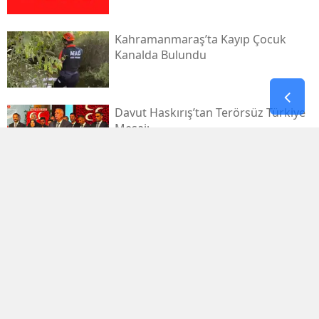
Kahramanmaraş’ta Kayıp Çocuk
Kanalda Bulundu
Davut Haskırış’tan Terörsüz Türkiye
Mesajı
Kahramanmaraşlı İşçi Tünel
Göçüğünde Can Verdi
Mhp Dulkadiroğlu’nda Yeni Dönem
Başladı