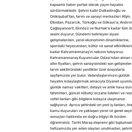
kapsamlı haber portalı olarak yayın hayatını
sürdürmektedir. Şehrin kalbi Dulkadiroğlu ve
Onikişubat'tan, tarım ve sanayi merkezleri Afşin,
Elbistan, Pazarcık, Türkoğlu ve Göksun'a; Andırın
Çağlayancerit, Ekinözü ve Nurhak'a kadar tüm il
sesini duyurur. Gündemi belirleyen siyasi
gelişmelerden, yerel ekonominin dinamiklerine,
spordaki heyecandan, kültür ve sanat etkinlikler
kadar Kahramanmaraş'ın nabzını tutuyoruz.
Kahramanmaraş Kuyumcular Odası'ndan alınan a
altın fiyatları, şehrin sanayisindeki son gelişmeler
tarım sektöründeki yenilikler özel dosyalarla
sayfamızda yer bulur. Vatandaşlarımızın günlük
hayatını kolaylaştırmak amacıyla Diyanet uyuml
günlük namaz vakitleri, detaylı ve anlık hava du
tahminleri, güncel nöbetçi eczane listeleri ve res
vefat ilanları gibi bilgilere kolayca ulaşmanızı
sağlıyoruz. Ayrıca şehirdeki en yeni iş ilanları, ön
kamu duyuruları ve yaklaşan yerel ve genel seç
sonuçları hakkında en doğru bilgiyi ilk bizden
öğrenirsiniz. Tarihi Maraş depremi gibi toplumsal
hafızamızda yer eden olayları unutmadan, şehri