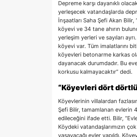
Depreme karşı dayanıklı olacak 
yerleşecek vatandaşlarda dep
İnşaatları Saha Şefi Akan Bilir
köyevi ve 34 tane ahırın bulun
yerleşim yerleri ve sayıları ay
köyevi var. Tüm imalatlarını bi
köyevleri betonarme karkas ola
dayanacak durumdadır. Bu eve
korkusu kalmayacaktır” dedi.
“Köyevleri dört dörtlü
Köyevlerinin villalardan fazlas
Şefi Bilir, tamamlanan evlerin 
edileceğini ifade etti. Bilir, “Ev
Köydeki vatandaşlarımızın çok
yaşayacağı evler yapıldı. Köyevl