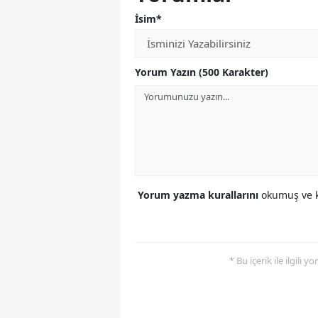
İsim*
Yorum Yazın (500 Karakter)
Yorum yazma kurallarını
okumuş ve k
* Bu içerik ile ilgili 