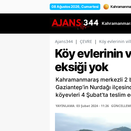
08 Ağustos 2026, Cumartesi
Kahramanmara
Ajans344
|
ÇEVRE
|
Köy evlerinin vil
Köy evlerinin v
eksiği yok
Kahramanmaraş merkezli 2 b
Gaziantep’in Nurdağı ilçesind
köyevleri 4 Şubat'ta teslim ed
YAYINLAMA: 03 Şubat 2024 - 11:26
GÜNCELLEME: