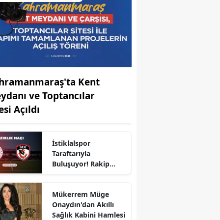
hramanmaraş'ta Kent
ydanı ve Toptancılar
esi Açıldı
İstiklalspor
Taraftarıyla
r
Buluşuyor! Rakip
Gaziantep FK
Mükerrem Müge
Onaydın'dan Akıllı
Sağlık Kabini Hamlesi