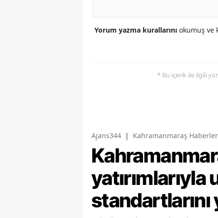
Yorum yazma kurallarını
okumuş ve k
* Bu içerik ile ilgili 
Ajans344
|
Kahramanmaraş Haberler
Kahramanmaraş
yatırımlarıyla 
standartlarını