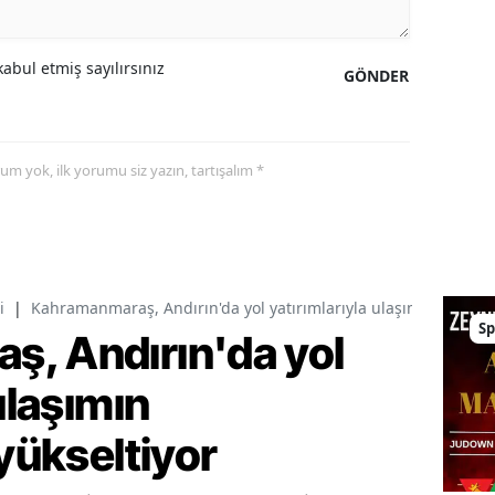
abul etmiş sayılırsınız
GÖNDER
yorum yok, ilk yorumu siz yazın, tartışalım *
i
|
Kahramanmaraş, Andırın'da yol yatırımlarıyla ulaşımın standart
Sp
, Andırın'da yol
ulaşımın
 yükseltiyor