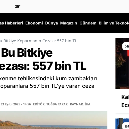
35
°
ş Haberleri
Ekonomi
Dünya
Magazin
Gündem
Bilim ve Teknol
u Bitkiye Koparmanın Cezası: 557 bin TL
Sa
Bu Bitkiye
zası: 557 bin TL
ükenme tehlikesindeki kum zambakları
 koparanlara 557 bin TL’ye varan ceza
Ka
Ec
1 Eylül 2025 - 14:56
EDİTÖR: TUĞBA TAPAR
KAYNAK: İHA
K