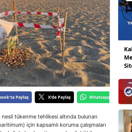
Ka
Me
Sit
book'ta Paylaş
X'de Paylaş
Whatsapp'tan Gönde
 nesli tükenme tehlikesi altında bulunan
ritimum) için kapsamlı koruma çalışmaları