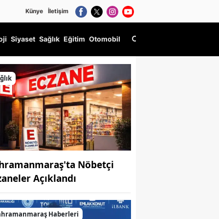
Künye
İletişim
oji
Siyaset
Sağlık
Eğitim
Otomobil
ğlık
hramanmaraş'ta Nöbetçi
zaneler Açıklandı
ahramanmaraş Haberleri