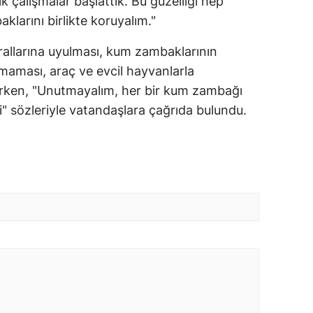
k çalışmalar başlattık. Bu güzelliği hep
aklarını birlikte koruyalım."
kurallarına uyulması, kum zambaklarının
maması, araç ve evcil hayvanlarla
larken, "Unutmayalım, her bir kum zambağı
li" sözleriyle vatandaşlara çağrıda bulundu.