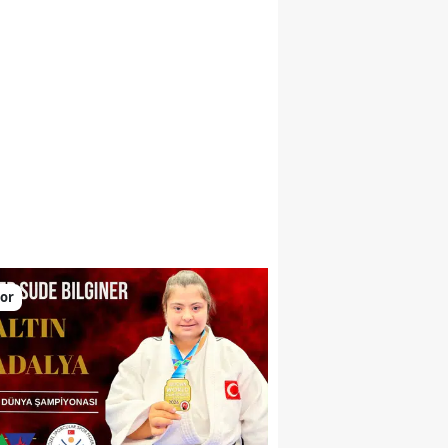
larını yükseltiyor
or