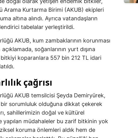
inde doğal olarak yetişen endemik bitkiler,
ğü Arama Kurtarma Birimi (AKUB) ekipleri
ruma altına alındı. Ayrıca vatandaşların
endirici tabelalar yerleştirildi.
dürlüğü AKUB, kum zambaklarının korunması
n açıklamada, soğanlarının yurt dışına
bitkiyi koparanlara 557 bin 212 TL idari
tıldı.
lılık çağrısı
ürlüğü AKUB temsilcisi Şeyda Demiryürek,
bir sorumluluk olduğuna dikkat çekerek
, sahillerimizin doğal ve kültürel
ce yapılan müdahaleler bu zarif bitkinin yok
iziksel koruma önlemleri aldık hem de