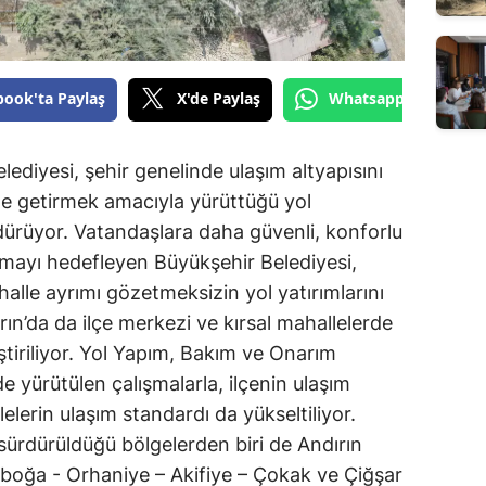
book'ta Paylaş
X'de Paylaş
Whatsapp'tan Gönde
diyesi, şehir genelinde ulaşım altyapısını
le getirmek amacıyla yürüttüğü yol
dürüyor. Vatandaşlara daha güvenli, konforlu
nmayı hedefleyen Büyükşehir Belediyesi,
halle ayrımı gözetmeksizin yol yatırımlarını
n’da da ilçe merkezi ve kırsal mahallelerde
ştiriliyor. Yol Yapım, Bakım ve Onarım
e yürütülen çalışmalarla, ilçenin ulaşım
lelerin ulaşım standardı da yükseltiliyor.
 sürdürüldüğü bölgelerden biri de Andırın
ınboğa - Orhaniye – Akifiye – Çokak ve Çiğşar