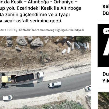
ın’da Kesik – Altınboğa - Orhaniye –
Ka
up yolu üzerindeki Kesik ile Altınboğa
Dü
lda zemin güçlendirme ve altyapı
ı sıcak asfalt serimine geçti.
Fatma TOPTAŞ
KAYNAK: Kahramanmaraş Büyükşehir Belediyesi
As
Du
Yı