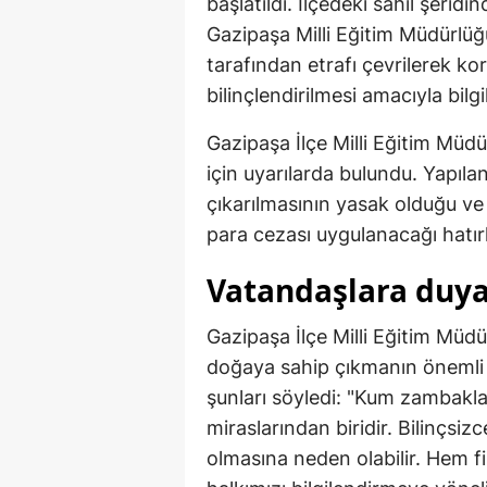
başlatıldı. İlçedeki sahil şerid
Gazipaşa Milli Eğitim Müdürlü
tarafından etrafı çevrilerek ko
bilinçlendirilmesi amacıyla bilgil
Gazipaşa İlçe Milli Eğitim Mü
için uyarılarda bulundu. Yapıla
çıkarılmasının yasak olduğu ve 
para cezası uygulanacağı hatırla
Vatandaşlara duyar
Gazipaşa İlçe Milli Eğitim Müd
doğaya sahip çıkmanın önemli 
şunları söyledi: "Kum zambakları
miraslarından biridir. Bilinçsiz
olmasına neden olabilir. Hem f