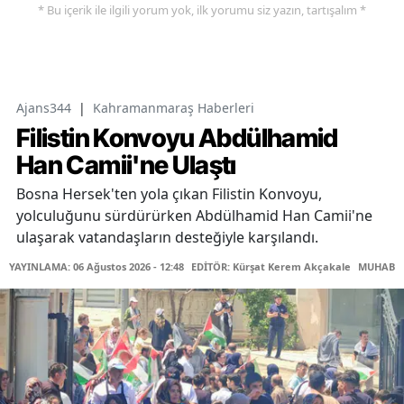
* Bu içerik ile ilgili yorum yok, ilk yorumu siz yazın, tartışalım *
Ajans344
|
Kahramanmaraş Haberleri
Filistin Konvoyu Abdülhamid
Han Camii'ne Ulaştı
Bosna Hersek'ten yola çıkan Filistin Konvoyu,
yolculuğunu sürdürürken Abdülhamid Han Camii'ne
ulaşarak vatandaşların desteğiyle karşılandı.
YAYINLAMA: 06 Ağustos 2026 - 12:48
EDİTÖR: Kürşat Kerem Akçakale
MUHABİR: