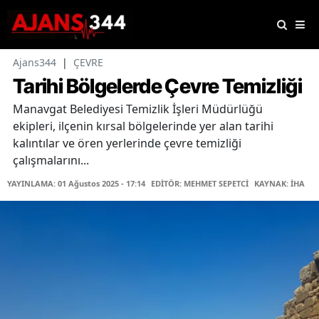
Ajans344
|
ÇEVRE
Tarihi Bölgelerde Çevre Temizliği
Manavgat Belediyesi Temizlik İşleri Müdürlüğü
ekipleri, ilçenin kırsal bölgelerinde yer alan tarihi
kalıntılar ve ören yerlerinde çevre temizliği
çalışmalarını...
YAYINLAMA: 01 Ağustos 2025 - 17:14
EDİTÖR: MEHMET SEPETCİ
KAYNAK: İHA