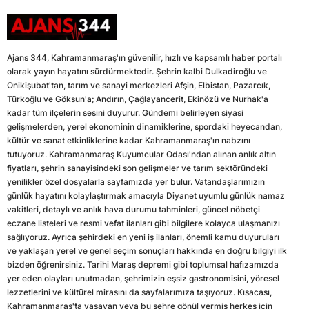
Ajans 344, Kahramanmaraş'ın güvenilir, hızlı ve kapsamlı haber portalı
olarak yayın hayatını sürdürmektedir. Şehrin kalbi Dulkadiroğlu ve
Onikişubat'tan, tarım ve sanayi merkezleri Afşin, Elbistan, Pazarcık,
Türkoğlu ve Göksun'a; Andırın, Çağlayancerit, Ekinözü ve Nurhak'a
kadar tüm ilçelerin sesini duyurur. Gündemi belirleyen siyasi
gelişmelerden, yerel ekonominin dinamiklerine, spordaki heyecandan,
kültür ve sanat etkinliklerine kadar Kahramanmaraş'ın nabzını
tutuyoruz. Kahramanmaraş Kuyumcular Odası'ndan alınan anlık altın
fiyatları, şehrin sanayisindeki son gelişmeler ve tarım sektöründeki
yenilikler özel dosyalarla sayfamızda yer bulur. Vatandaşlarımızın
günlük hayatını kolaylaştırmak amacıyla Diyanet uyumlu günlük namaz
vakitleri, detaylı ve anlık hava durumu tahminleri, güncel nöbetçi
eczane listeleri ve resmi vefat ilanları gibi bilgilere kolayca ulaşmanızı
sağlıyoruz. Ayrıca şehirdeki en yeni iş ilanları, önemli kamu duyuruları
ve yaklaşan yerel ve genel seçim sonuçları hakkında en doğru bilgiyi ilk
bizden öğrenirsiniz. Tarihi Maraş depremi gibi toplumsal hafızamızda
yer eden olayları unutmadan, şehrimizin eşsiz gastronomisini, yöresel
lezzetlerini ve kültürel mirasını da sayfalarımıza taşıyoruz. Kısacası,
Kahramanmaraş'ta yaşayan veya bu şehre gönül vermiş herkes için