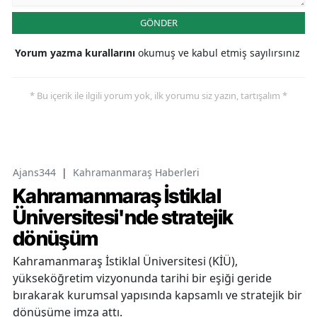
GÖNDER
Yorum yazma kurallarını
okumuş ve kabul etmiş sayılırsınız
* Bu içerik ile ilgili yorum yok, ilk yorumu siz yazın, tartışalım *
Ajans344
|
Kahramanmaraş Haberleri
Kahramanmaraş İstiklal
Üniversitesi'nde stratejik
dönüşüm
Kahramanmaraş İstiklal Üniversitesi (KİÜ),
yükseköğretim vizyonunda tarihi bir eşiği geride
bırakarak kurumsal yapısında kapsamlı ve stratejik bir
dönüşüme imza attı.