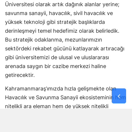
Üniversitesi olarak artık dağınık alanlar yerine;
savunma sanayii, havacılık, sivil havacılık ve
yüksek teknoloji gibi stratejik başlıklarda
derinleşmeyi temel hedefimiz olarak belirledik.
Bu stratejik odaklanma, mezunlarımızın
sektördeki rekabet gücünü katlayarak artıracağı
gibi üniversitemizi de ulusal ve uluslararası
arenada saygın bir cazibe merkezi haline
getirecektir.
Kahramanmaraş’ımızda hızla gelişmekte olan
Havacılık ve Savunma Sanayii ekosisteminin hem
nitelikli ara eleman hem de yüksek nitelikli
mühendis ve uzman ihtiyaçlarını karşılamaya,
aynı zamanda sektöre güçlü bir bilimsel altyapı