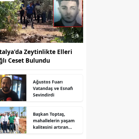
talya'da Zeytinlikte Elleri
ğlı Ceset Bulundu
Ağustos Fuarı
Vatandaş ve Esnafı
Sevindirdi
r
Başkan Toptaş,
mahallelerin yaşam
kalitesini artıran
parkları ziyaret etti