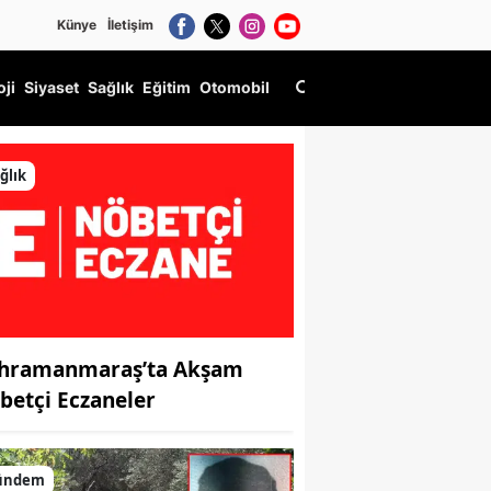
Künye
İletişim
oji
Siyaset
Sağlık
Eğitim
Otomobil
ğlık
hramanmaraş’ta Akşam
betçi Eczaneler
ündem