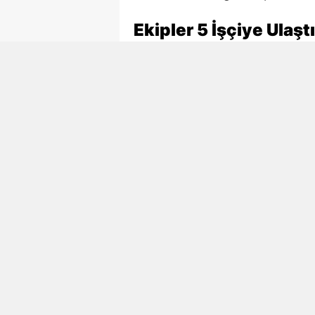
Ekipler 5 İşçiye Ulaştı
AFAD, itfaiye ve sağlık ekiple
başlattı. Ekiplerin çalışmaları 
ulaşıldı.
Göçükten çıkarılan 4 işçi yaralı 
tedavi altına alınırken, Necmett
Hayatını Kaybeden İşç
Göçükte hayatını kaybeden Ne
ilçesine bağlı Akifiye Mahallesi
Tok’un ölüm haberi ailesi, yak
Acı haberin Akifiye’ye ulaşmas
yaşadı.