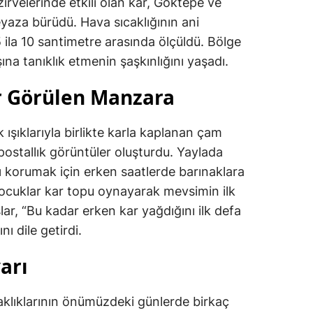
zirvelerinde etkili olan kar, Göktepe ve
yaza bürüdü. Hava sıcaklığının ani
 5 ila 10 santimetre arasında ölçüldü. Bölge
ına tanıklık etmenin şaşkınlığını yaşadı.
r Görülen Manzara
 ışıklarıyla birlikte karla kaplanan çam
postallık görüntüler oluşturdu. Yaylada
 korumak için erken saatlerde barınaklara
 çocuklar kar topu oynayarak mevsimin ilk
lar, “Bu kadar erken kar yağdığını ilk defa
ı dile getirdi.
arı
ıcaklıklarının önümüzdeki günlerde birkaç