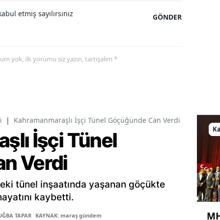
abul etmiş sayılırsınız
GÖNDER
yorum yok, ilk yorumu siz yazın, tartışalım *
i
|
Kahramanmaraşlı İşçi Tünel Göçüğünde Can Verdi
K
lı İşçi Tünel
n Verdi
eki tünel inşaatında yaşanan göçükte
hayatını kaybetti.
MH
TUĞBA TAPAR
KAYNAK: maraş gündem