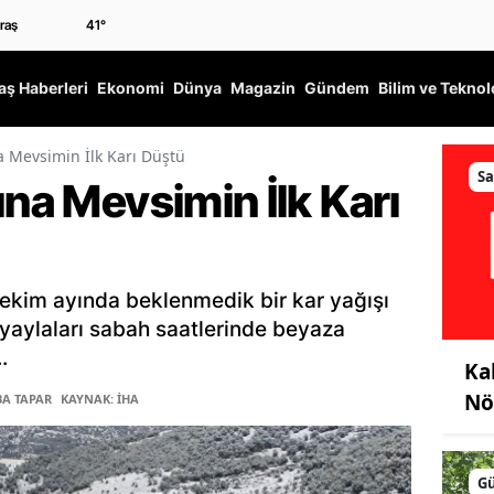
41
°
ş Haberleri
Ekonomi
Dünya
Magazin
Gündem
Bilim ve Teknol
a Mevsimin İlk Karı Düştü
Sa
ına Mevsimin İlk Karı
 ekim ayında beklenmedik bir kar yağışı
yaylaları sabah saatlerinde beyaza
.
Ka
Nö
BA TAPAR
KAYNAK: İHA
G