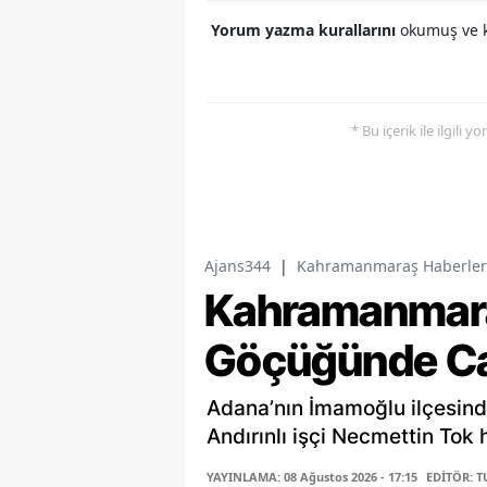
Yorum yazma kurallarını
okumuş ve k
* Bu içerik ile ilgili 
Ajans344
|
Kahramanmaraş Haberler
Kahramanmaraş
Göçüğünde Ca
Adana’nın İmamoğlu ilçesind
Andırınlı işçi Necmettin Tok 
YAYINLAMA: 08 Ağustos 2026 - 17:15
EDİTÖR: 