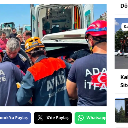
Dö
K
Ka
Si
book'ta Paylaş
X'de Paylaş
Whatsapp'tan Gönde