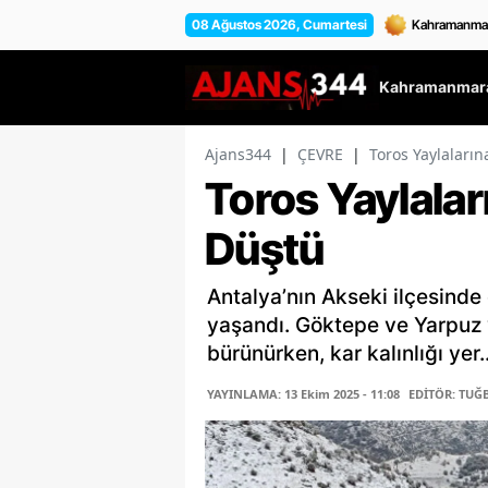
08 Ağustos 2026, Cumartesi
Kahramanmara
Ajans344
|
ÇEVRE
|
Toros Yaylaların
Toros Yaylalar
Düştü
Antalya’nın Akseki ilçesinde
yaşandı. Göktepe ve Yarpuz 
bürünürken, kar kalınlığı yer..
YAYINLAMA: 13 Ekim 2025 - 11:08
EDİTÖR: TUĞ