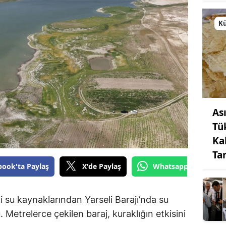
Kü
As
Tü
Ka
Ta
book'ta Paylaş
X'de Paylaş
Whatsapp'tan Gönde
 su kaynaklarından Yarseli Barajı’nda su
. Metrelerce çekilen baraj, kuraklığın etkisini