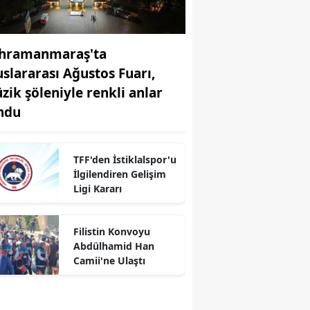
hramanmaraş'ta
uslararası Ağustos Fuarı,
zik şöleniyle renkli anlar
ndu
TFF'den İstiklalspor'u
İlgilendiren Gelişim
Ligi Kararı
r
Filistin Konvoyu
Abdülhamid Han
Camii'ne Ulaştı