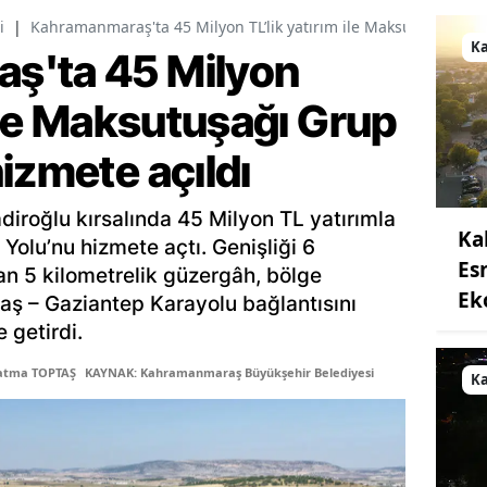
i
|
Kahramanmaraş'ta 45 Milyon TL’lik yatırım ile Maksutuşağı Gru
K
ş'ta 45 Milyon
 ile Maksutuşağı Grup
izmete açıldı
diroğlu kırsalında 45 Milyon TL yatırımla
Ka
Yolu’nu hizmete açtı. Genişliği 6
Es
an 5 kilometrelik güzergâh, bölge
Ek
ş – Gaziantep Karayolu bağlantısını
 getirdi.
Fatma TOPTAŞ
KAYNAK: Kahramanmaraş Büyükşehir Belediyesi
K