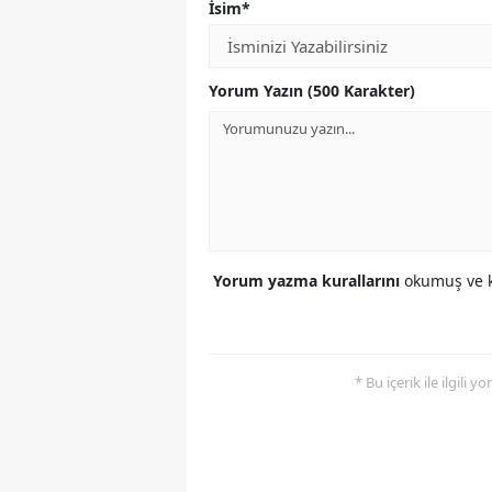
İsim*
Yorum Yazın (500 Karakter)
Yorum yazma kurallarını
okumuş ve k
* Bu içerik ile ilgili 