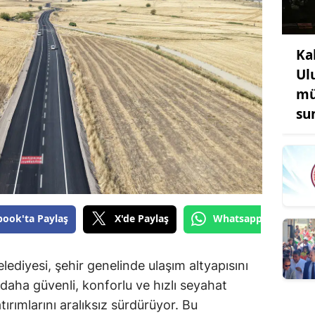
Ka
Ul
mü
su
book'ta Paylaş
X'de Paylaş
Whatsapp'tan Gönde
diyesi, şehir genelinde ulaşım altyapısını
aha güvenli, konforlu ve hızlı seyahat
rımlarını aralıksız sürdürüyor. Bu