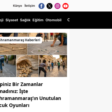
Künye
İletişim
oji
Siyaset
Sağlık
Eğitim
Otomobil
ahramanmaraş Haberleri
piniz Bir Zamanlar
nadınız: İşte
hramanmaraş’ın Unutulan
cuk Oyunları