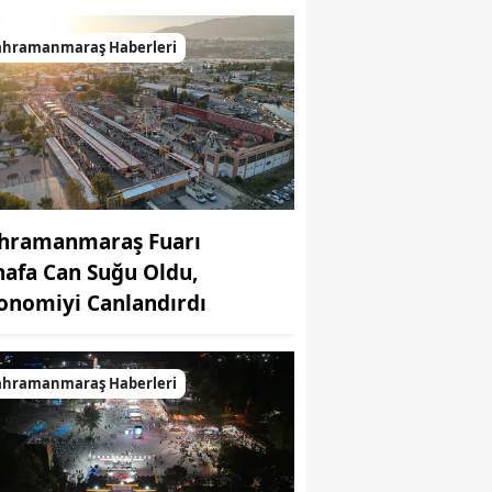
p Yolu yeniden hizmete açıldı
ahramanmaraş Haberleri
hramanmaraş Fuarı
nafa Can Suğu Oldu,
onomiyi Canlandırdı
ahramanmaraş Haberleri