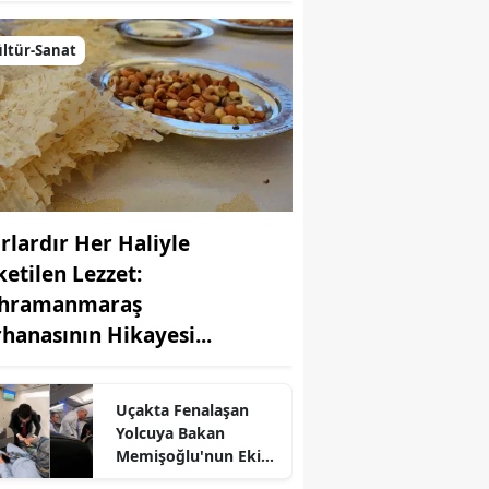
ltür-Sanat
ırlardır Her Haliyle
ketilen Lezzet:
hramanmaraş
rhanasının Hikayesi...
r
Uçakta Fenalaşan
Yolcuya Bakan
Memişoğlu'nun Ekibi
Müdahale Etti