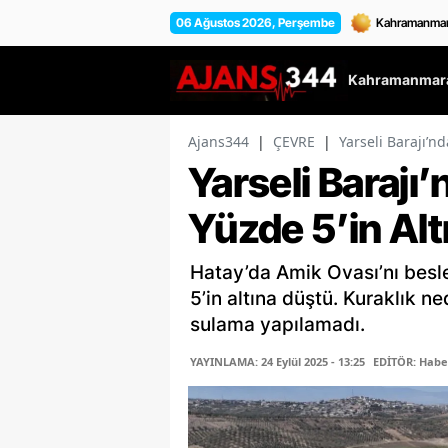
06 Ağustos 2026, Perşembe
Kahramanmara
Ajans344
|
ÇEVRE
|
Yarseli Barajı’n
Yarseli Barajı
Yüzde 5’in Alt
Hatay’da Amik Ovası’nı besle
5’in altına düştü. Kuraklık n
sulama yapılamadı.
YAYINLAMA: 24 Eylül 2025 - 13:25
EDİTÖR: Habe