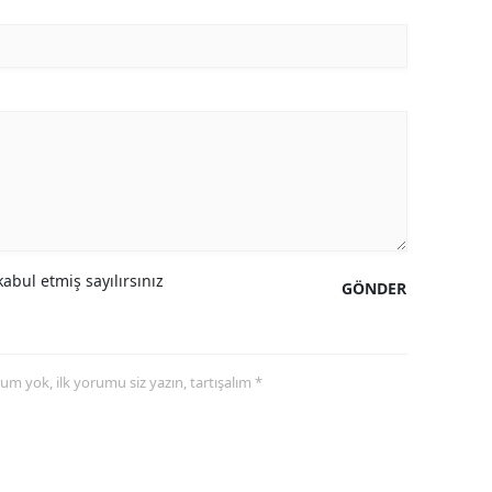
abul etmiş sayılırsınız
GÖNDER
yorum yok, ilk yorumu siz yazın, tartışalım *