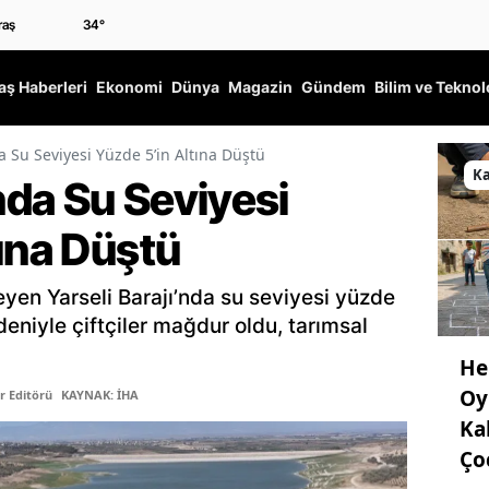
34
°
ş Haberleri
Ekonomi
Dünya
Magazin
Gündem
Bilim ve Teknol
da Su Seviyesi Yüzde 5’in Altına Düştü
K
’nda Su Seviyesi
ına Düştü
yen Yarseli Barajı’nda su seviyesi yüzde
edeniyle çiftçiler mağdur oldu, tarımsal
He
Oy
r Editörü
KAYNAK: İHA
Ka
Ço