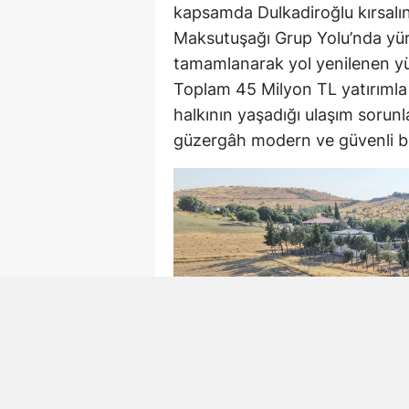
kapsamda Dulkadiroğlu kırsalı
Maksutuşağı Grup Yolu’nda yür
tamamlanarak yol yenilenen yü
Toplam 45 Milyon TL yatırımla h
halkının yaşadığı ulaşım soru
güzergâh modern ve güvenli bi