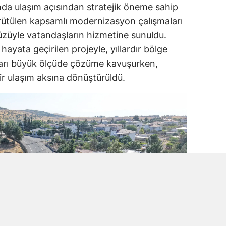
nda ulaşım açısından stratejik öneme sahip
ütülen kapsamlı modernizasyon çalışmaları
züyle vatandaşların hizmetine sunuldu.
ayata geçirilen projeyle, yıllardır bölge
nları büyük ölçüde çözüme kavuşurken,
r ulaşım aksına dönüştürüldü.