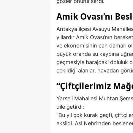
gözler önüne serdi.
Amik Ovası’nı Bes
Antakya ilçesi Avsuyu Mahallesi 
yıllardır Amik Ovası’nın bereket
ve ekonomisinin can damarı olan
büyük oranda su kaybına uğradı
geçmesiyle barajdaki doluluk or
çekildiği alanlar, havadan görü
“Çiftçilerimiz Mağ
Yarseli Mahallesi Muhtarı Şemse
dile getirdi:
“Bu yıl çok kurak geçti, çiftç
eksildi. Asi Nehri’nden beslenen