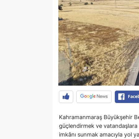
Face
Kahramanmaraş Büyükşehir Bele
güçlendirmek ve vatandaşlara d
imkânı sunmak amacıyla yol yatı