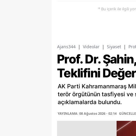
* Bu içerik ile ilgili 
Ajans344
|
Videolar
|
Siyaset
|
Pro
Prof. Dr. Şahi
Teklifini Değer
AK Parti Kahramanmaraş Mill
terör örgütünün tasfiyesi ve 
açıklamalarda bulundu.
YAYINLAMA: 08 Ağustos 2026 - 02:14
GÜNCELLEM