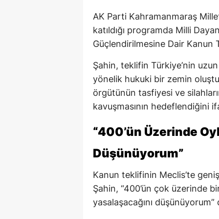
AK Parti Kahramanmaraş Millet
katıldığı programda Milli Day
Güçlendirilmesine Dair Kanun Te
Şahin, teklifin Türkiye’nin uzun
yönelik hukuki bir zemin oluştu
örgütünün tasfiyesi ve silahlar
kavuşmasının hedeflendiğini ifa
“400’ün Üzerinde Oyl
Düşünüyorum”
Kanun teklifinin Meclis’te gen
Şahin, “400’ün çok üzerinde bi
yasalaşacağını düşünüyorum” 