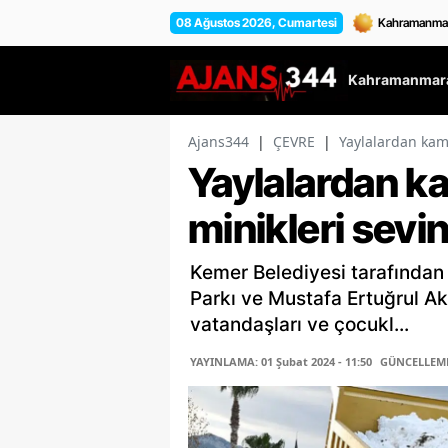
08 Ağustos 2026, Cumartesi
Kahramanmara
Ajans344
|
ÇEVRE
|
Yaylalardan kam
Yaylalardan ka
minikleri sev
Kemer Belediyesi tarafından 
Parkı ve Mustafa Ertuğrul Ak
vatandaşları ve çocukl...
YAYINLAMA: 01 Şubat 2024 - 11:50
GÜNCELLEME: