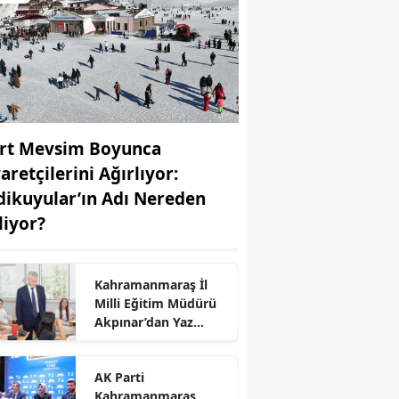
rt Mevsim Boyunca
aretçilerini Ağırlıyor:
dikuyular’ın Adı Nereden
liyor?
Kahramanmaraş İl
r
Milli Eğitim Müdürü
Akpınar’dan Yaz
Dönemi DYK Ziyareti
AK Parti
Kahramanmaraş