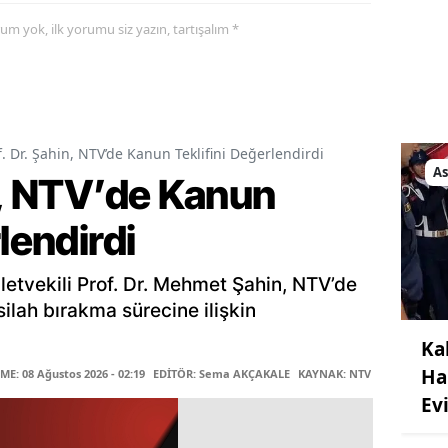
yorum yok, ilk yorumu siz yazın, tartışalım *
f. Dr. Şahin, NTV’de Kanun Teklifini Değerlendirdi
As
n, NTV’de Kanun
lendirdi
etvekili Prof. Dr. Mehmet Şahin, NTV’de
silah bırakma sürecine ilişkin
Ka
Ha
E: 08 Ağustos 2026 - 02:19
EDİTÖR: Sema AKÇAKALE
KAYNAK: NTV
MUHABİR: El
Ev