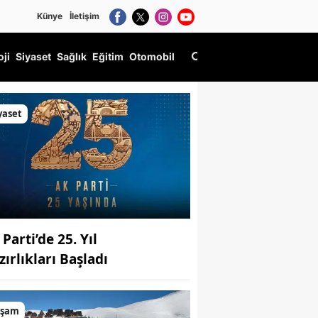
Künye
İletişim
oji
Siyaset
Sağlık
Eğitim
Otomobil
yaset
Parti’de 25. Yıl
zırlıkları Başladı
aşam