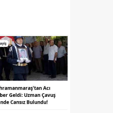
ayiş
hramanmaraş'tan Acı
ber Geldi: Uzman Çavuş
ife Karaarslan
inde Cansız Bulundu!