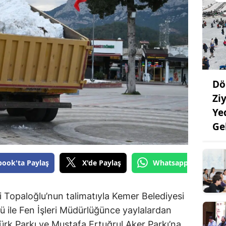
Dö
Ziy
Ye
Ge
book'ta Paylaş
X'de Paylaş
Whatsapp'tan Gönde
 Topaloğlu’nun talimatıyla Kemer Belediyesi
ü ile Fen İşleri Müdürlüğünce yaylalardan
rk Parkı ve Mustafa Ertuğrul Aker Parkı’na