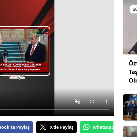
G
Öz
Ta
Ol
book'ta Paylaş
X'de Paylaş
Whatsapp'tan Gönde