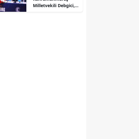
Milletvekili Debgici,
Nevşehir’de Teşkilatla
Buluştu