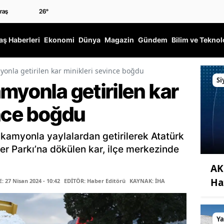
26
°
ş Haberleri
Ekonomi
Dünya
Magazin
Gündem
Bilim ve Teknol
yonla getirilen kar minikleri sevince boğdu
Si
myonla getirilen kar
ince boğdu
kamyonla yaylalardan getirilerek Atatürk
er Parkı’na dökülen kar, ilçe merkezinde
AK 
Ha
 27 Nisan 2024 - 10:42
EDİTÖR: Haber Editörü
KAYNAK: İHA
Y