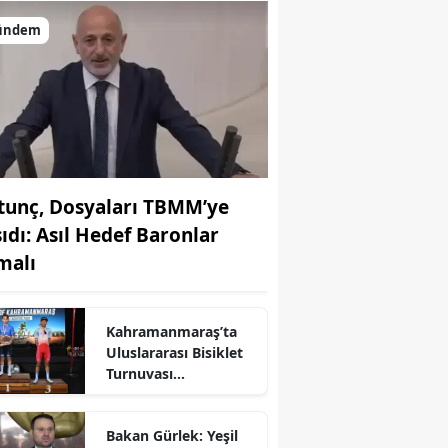
ündem
tunç, Dosyaları TBMM’ye
şıdı: Asıl Hedef Baronlar
malı
Kahramanmaraş’ta
Uluslararası Bisiklet
Turnuvası
Tamamlandı
r
Bakan Gürlek: Yeşil