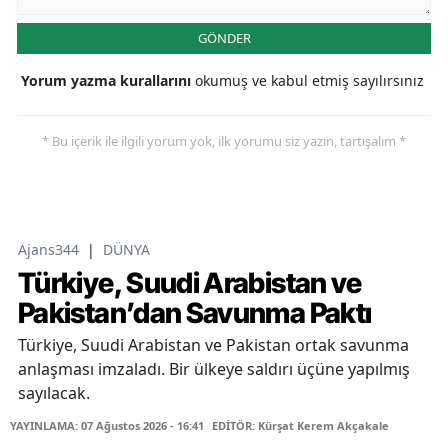
GÖNDER
Yorum yazma kurallarını
okumuş ve kabul etmiş sayılırsınız
* Bu içerik ile ilgili yorum yok, ilk yorumu siz yazın, tartışalım *
Ajans344
|
DÜNYA
Türkiye, Suudi Arabistan ve
Pakistan’dan Savunma Paktı
Türkiye, Suudi Arabistan ve Pakistan ortak savunma
anlaşması imzaladı. Bir ülkeye saldırı üçüne yapılmış
sayılacak.
YAYINLAMA: 07 Ağustos 2026 - 16:41
EDİTÖR: Kürşat Kerem Akçakale