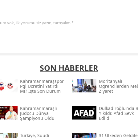
yorum yok, ilk yorumu siz yazın, tartışalım *
SON HABERLER
Kahramanmaraşspor
Moritanyalı
Pgl Ücretini Yatırdı
Öğrencilerden Meb
Mı? İşte Son Durum
Ziyaret
Kahramanmaraşlı
Dulkadiroğlu’nda 
Judocu Dünya
Yıkıldı: Afad Sevk
Şampiyonu Oldu
Edildi
Türkiye, Suudi
31 Ülkeden Geldiler