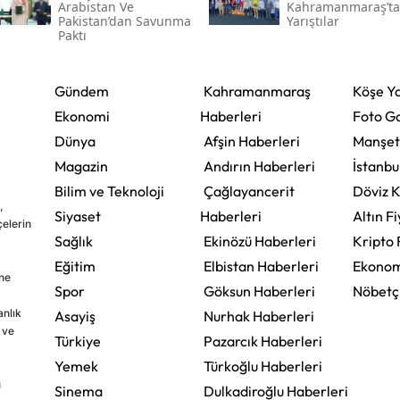
Arabistan Ve
Kahramanmaraş’ta
Pakistan’dan Savunma
Yarıştılar
Paktı
Gündem
Kahramanmaraş
Köşe Ya
Ekonomi
Haberleri
Foto Ga
Dünya
Afşin Haberleri
Manşet
Magazin
Andırın Haberleri
İstanbu
Bilim ve Teknoloji
Çağlayancerit
Döviz K
,
Siyaset
Haberleri
Altın Fi
çelerin
Sağlık
Ekinözü Haberleri
Kripto 
Eğitim
Elbistan Haberleri
Ekonom
ine
Spor
Göksun Haberleri
Nöbetç
nlık
Asayiş
Nurhak Haberleri
 ve
Türkiye
Pazarcık Haberleri
Yemek
Türkoğlu Haberleri
u
Sinema
Dulkadiroğlu Haberleri