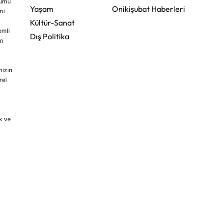
rumu
Yaşam
Onikişubat Haberleri
mi
Kültür-Sanat
emli
Dış Politika
im
mizin
rel
k ve