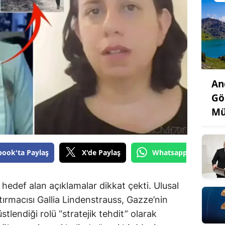
An
Gö
Mü
book'ta Paylaş
X'de Paylaş
Whatsapp'tan Gönde
i hedef alan açıklamalar dikkat çekti. Ulusal
tırmacısı Gallia Lindenstrauss, Gazze’nin
tlendiği rolü “stratejik tehdit” olarak