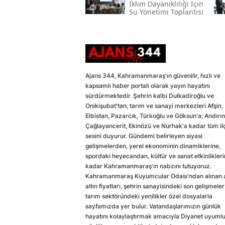
İklim Dayanıklılığı Için
Su Yönetimi Toplantısı
Ajans 344, Kahramanmaraş'ın güvenilir, hızlı ve
kapsamlı haber portalı olarak yayın hayatını
sürdürmektedir. Şehrin kalbi Dulkadiroğlu ve
Onikişubat'tan, tarım ve sanayi merkezleri Afşin,
Elbistan, Pazarcık, Türkoğlu ve Göksun'a; Andırın
Çağlayancerit, Ekinözü ve Nurhak'a kadar tüm il
sesini duyurur. Gündemi belirleyen siyasi
gelişmelerden, yerel ekonominin dinamiklerine,
spordaki heyecandan, kültür ve sanat etkinlikler
kadar Kahramanmaraş'ın nabzını tutuyoruz.
Kahramanmaraş Kuyumcular Odası'ndan alınan a
altın fiyatları, şehrin sanayisindeki son gelişmeler
tarım sektöründeki yenilikler özel dosyalarla
sayfamızda yer bulur. Vatandaşlarımızın günlük
hayatını kolaylaştırmak amacıyla Diyanet uyuml