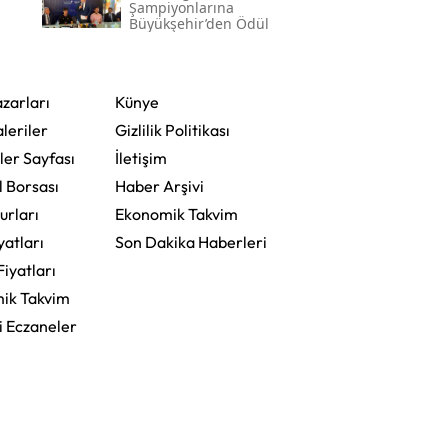
Şampiyonlarına
Büyükşehir’den Ödül
zarları
Künye
leriler
Gizlilik Politikası
ler Sayfası
İletişim
l Borsası
Haber Arşivi
urları
Ekonomik Takvim
yatları
Son Dakika Haberleri
Fiyatları
ik Takvim
i Eczaneler