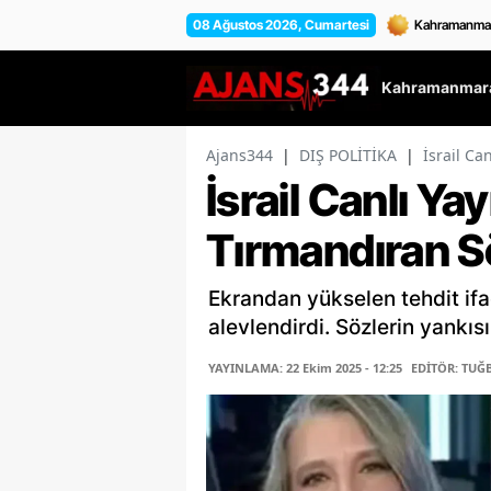
08 Ağustos 2026, Cumartesi
Kahramanmara
Ajans344
|
DIŞ POLİTİKA
|
İsrail Ca
İsrail Canlı Ya
Tırmandıran S
Ekrandan yükselen tehdit ifa
alevlendirdi. Sözlerin yankı
YAYINLAMA: 22 Ekim 2025 - 12:25
EDİTÖR: TUĞ