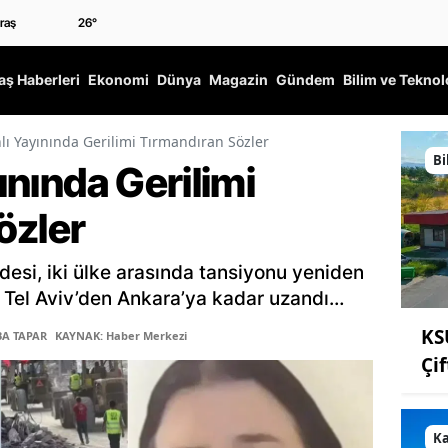
26
°
ş Haberleri
Ekonomi
Dünya
Magazin
Gündem
Bilim ve Teknol
nlı Yayınında Gerilimi Tırmandıran Sözler
Bi
yınında Gerilimi
özler
desi, iki ülke arasında tansiyonu yeniden
sı Tel Aviv’den Ankara’ya kadar uzandı…
KS
BA TAPAR
KAYNAK: Haber Merkezi
Çi
K