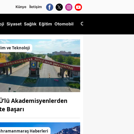
Künye
İletişim
oji
Siyaset
Sağlık
Eğitim
Otomobil
lim ve Teknoloji
Ü’lü Akademisyenlerden
fte Başarı
ahramanmaraş Haberleri