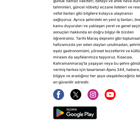
günlük namaz vakitleri, detaylı ve anlık hava du
tahminleri, güncel nöbetçi eczane listeleri ve res
vefat ilanları gibi bilgilere kolayca ulaşmanızı
sağlıyoruz. Ayrıca şehirdeki en yeni iş ilanları, ön
kamu duyuruları ve yaklaşan yerel ve genel seç
sonuçları hakkında en doğru bilgiyi ilk bizden
öğrenirsiniz. Tarihi Maraş depremi gibi toplumsal
hafızamızda yer eden olayları unutmadan, şehri
eşsiz gastronomisini, yöresel lezzetlerini ve kültü
mirasını da sayfalarımıza taşıyoruz. Kısacası,
Kahramanmaraş'ta yaşayan veya bu şehre gönül
vermiş herkes için tasarlanan Ajans 344, habere,
bilgiye ve aradığınız her şeye ulaşabileceğiniz te
en güvenilir adrestir.