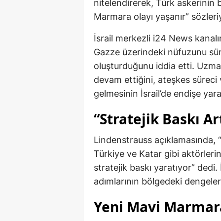
nitelendirerek, Türk askerinin 
Marmara olayı yaşanır” sözleri
İsrail merkezli i24 News kana
Gazze üzerindeki nüfuzunu sürd
oluşturduğunu iddia etti. Uzma
devam ettiğini, ateşkes süreci
gelmesinin İsrail’de endişe yarat
“Stratejik Baskı Ar
Lindenstrauss açıklamasında, “F
Türkiye ve Katar gibi aktörlerin 
stratejik baskı yaratıyor” dedi.
adımlarının bölgedeki dengeleri
Yeni Mavi Marmara