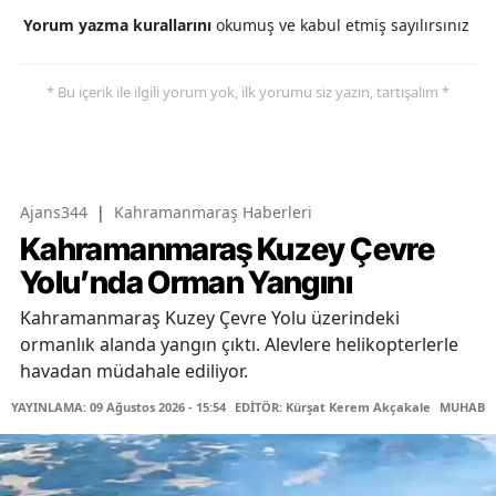
Yorum yazma kurallarını
okumuş ve kabul etmiş sayılırsınız
* Bu içerik ile ilgili yorum yok, ilk yorumu siz yazın, tartışalım *
Ajans344
|
Kahramanmaraş Haberleri
Kahramanmaraş Kuzey Çevre
Yolu’nda Orman Yangını
Kahramanmaraş Kuzey Çevre Yolu üzerindeki
ormanlık alanda yangın çıktı. Alevlere helikopterlerle
havadan müdahale ediliyor.
YAYINLAMA: 09 Ağustos 2026 - 15:54
EDİTÖR: Kürşat Kerem Akçakale
MUHABİR: