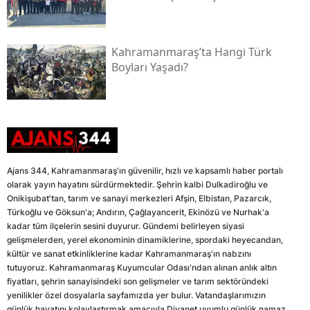
Kahramanmaraş’ta Hangi Türk
Boyları Yaşadı?
Ajans 344, Kahramanmaraş'ın güvenilir, hızlı ve kapsamlı haber portalı
olarak yayın hayatını sürdürmektedir. Şehrin kalbi Dulkadiroğlu ve
Onikişubat'tan, tarım ve sanayi merkezleri Afşin, Elbistan, Pazarcık,
Türkoğlu ve Göksun'a; Andırın, Çağlayancerit, Ekinözü ve Nurhak'a
kadar tüm ilçelerin sesini duyurur. Gündemi belirleyen siyasi
gelişmelerden, yerel ekonominin dinamiklerine, spordaki heyecandan,
kültür ve sanat etkinliklerine kadar Kahramanmaraş'ın nabzını
tutuyoruz. Kahramanmaraş Kuyumcular Odası'ndan alınan anlık altın
fiyatları, şehrin sanayisindeki son gelişmeler ve tarım sektöründeki
yenilikler özel dosyalarla sayfamızda yer bulur. Vatandaşlarımızın
günlük hayatını kolaylaştırmak amacıyla Diyanet uyumlu günlük namaz