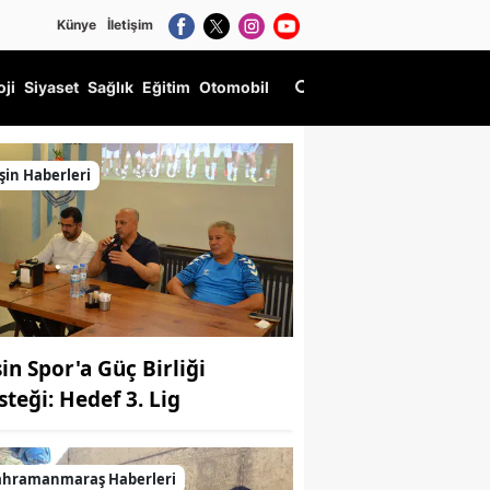
Künye
İletişim
oji
Siyaset
Sağlık
Eğitim
Otomobil
 atıldı
şin Haberleri
şin Spor'a Güç Birliği
steği: Hedef 3. Lig
ahramanmaraş Haberleri