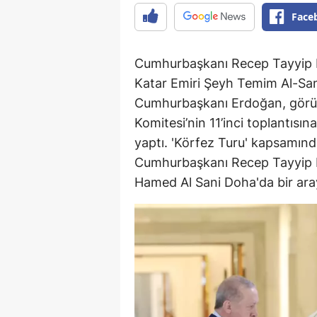
Face
Cumhurbaşkanı Recep Tayyip E
Katar Emiri Şeyh Temim Al-Sani
Cumhurbaşkanı Erdoğan, görüş
Komitesi’nin 11’inci toplantısına
yaptı. 'Körfez Turu' kapsamınd
Cumhurbaşkanı Recep Tayyip E
Hamed Al Sani Doha'da bir aray