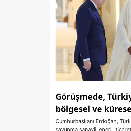
Görüşmede, Türkiye 
bölgesel ve kürese
Cumhurbaşkanı Erdoğan, Türkiye 
savunma sanayii, enerji, ticare