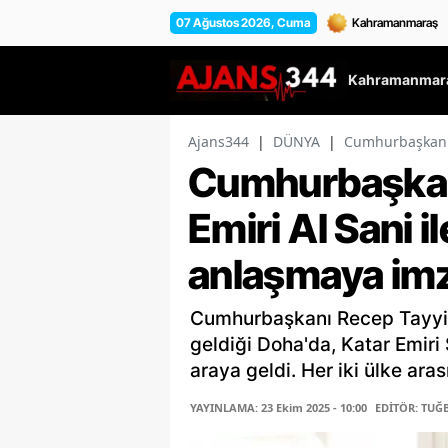
07 Ağustos 2026, Cuma
Kahramanmara
Ajans344
|
DÜNYA
|
Cumhurbaşkanı E
Cumhurbaşkan
Emiri Al Sani i
anlaşmaya imza
Cumhurbaşkanı Recep Tayyip
geldiği Doha'da, Katar Emiri
araya geldi. Her iki ülke arası
YAYINLAMA: 23 Ekim 2025 - 10:00
EDİTÖR: TUĞ