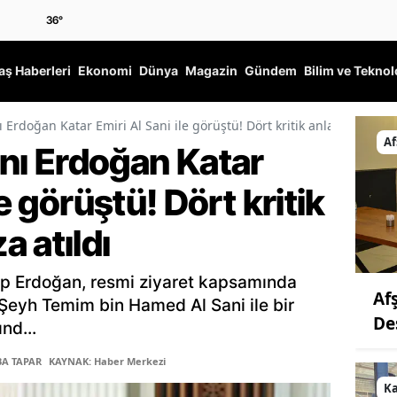
36
°
ş Haberleri
Ekonomi
Dünya
Magazin
Gündem
Bilim ve Teknol
rdoğan Katar Emiri Al Sani ile görüştü! Dört kritik anlaşmaya imza
Af
ı Erdoğan Katar
le görüştü! Dört kritik
 atıldı
 Erdoğan, resmi ziyaret kapsamında
Af
 Şeyh Temim bin Hamed Al Sani ile bir
De
nd...
BA TAPAR
KAYNAK: Haber Merkezi
K