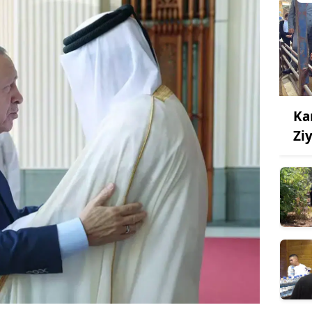
Ka
Zi