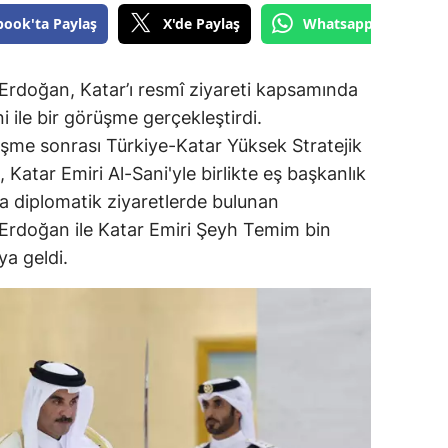
book'ta Paylaş
X'de Paylaş
Whatsapp'tan Gönde
rdoğan, Katar’ı resmî ziyareti kapsamında
 ile bir görüşme gerçekleştirdi.
me sonrası Türkiye-Katar Yüksek Stratejik
, Katar Emiri Al-Sani'yle birlikte eş başkanlık
a diplomatik ziyaretlerde bulunan
rdoğan ile Katar Emiri Şeyh Temim bin
a geldi.