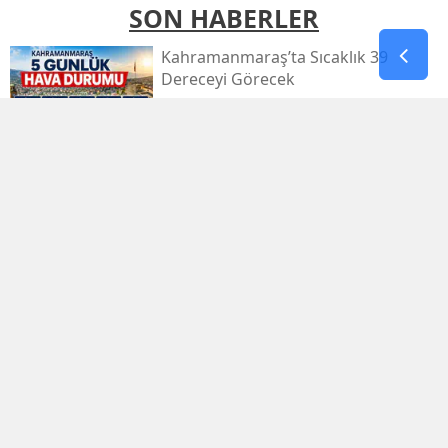
SON HABERLER
Kahramanmaraş’ta Sıcaklık 39
Dereceyi Görecek
Kahramanmaraş’taki Orman Yangını
Kontrol Altında
Kahramanmaraş Küçük Sanayi Sitesi
Yeniden Açıldı
Kahramanmaraşlı Zeynep Sude
Dünya Şampiyonu Oldu