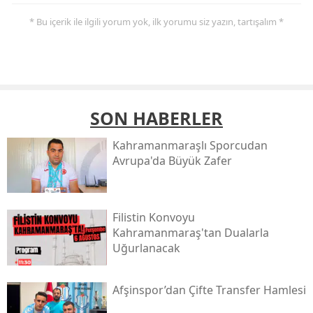
* Bu içerik ile ilgili yorum yok, ilk yorumu siz yazın, tartışalım *
SON HABERLER
Kahramanmaraşlı Sporcudan
Avrupa'da Büyük Zafer
Filistin Konvoyu
Kahramanmaraş'tan Dualarla
Uğurlanacak
Afşinspor’dan Çifte Transfer Hamlesi