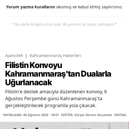
Yorum yazma kurallarını
okumuş ve kabul etmiş sayılırsınız
* Bu içerik ile ilgili yorum yok, ilk yorumu siz yazın, tartışalım *
Ajans344
|
Kahramanmaraş Haberleri
Filistin Konvoyu
Kahramanmaraş'tan Dualarla
Uğurlanacak
Filistin'e destek amacıyla düzenlenen konvoy, 6
Ağustos Perşembe günü Kahramanmaraş'ta
gerçekleştirilecek programla yola çıkacak.
YAYINLAMA: 06 Ağustos 2026 - 10:01
EDİTÖR: Kürşat Kerem Akçakale
KAYNAK: 