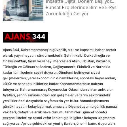
İnşaatta Dijital Dönem Başlıyor...
Ruhsat Projelerinde Bim Ve E-Pys
Zorunluluğu Geliyor
Ajans 344, Kahramanmaraş'ın güvenilir, hızlı ve kapsamlı haber portalı
olarak yayın hayatını sürdürmektedir. Şehrin kalbi Dulkadiroğlu ve
Onikişubat'tan, tarım ve sanayi merkezleri Afşin, Elbistan, Pazarcık,
Türkoğlu ve Göksun'a; Andırın, Çağlayancerit, Ekinözü ve Nurhak'a
kadar tüm ilçelerin sesini duyurur. Gündemi belirleyen siyasi
gelişmelerden, yerel ekonominin dinamiklerine, spordaki heyecandan,
kültür ve sanat etkinliklerine kadar Kahramanmaraş'ın nabzını
tutuyoruz. Kahramanmaraş Kuyumcular Odası'ndan alınan anlık altın
fiyatları, şehrin sanayisindeki son gelişmeler ve tarım sektöründeki
yenilikler özel dosyalarla sayfamızda yer bulur. Vatandaşlarımızın
günlük hayatını kolaylaştırmak amacıyla Diyanet uyumlu günlük namaz
vakitleri, detaylı ve anlık hava durumu tahminleri, güncel nöbetçi
eczane listeleri ve resmi vefat ilanları gibi bilgilere kolayca ulaşmanızı
sağlıyoruz. Ayrıca şehirdeki en yeni iş ilanları, önemli kamu duyuruları