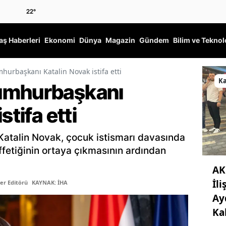
22
°
ş Haberleri
Ekonomi
Dünya
Magazin
Gündem
Bilim ve Teknol
urbaşkanı Katalin Novak istifa etti
K
umhurbaşkanı
stifa etti
atalin Novak, çocuk istismarı davasında
etiğinin ortaya çıkmasının ardından
AK
İli
er Editörü
KAYNAK: İHA
Ay
Ka