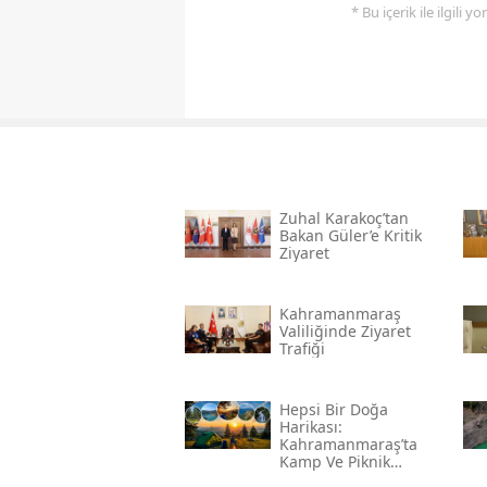
* Bu içerik ile ilgili 
Zuhal Karakoç’tan
Bakan Güler’e Kritik
Ziyaret
Kahramanmaraş
Valiliğinde Ziyaret
Trafiği
Hepsi Bir Doğa
Harikası:
Kahramanmaraş’ta
Kamp Ve Piknik
Yapılabilecek En