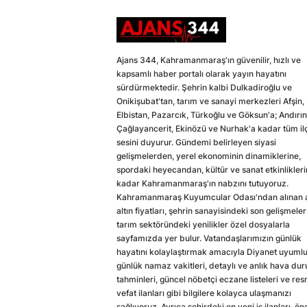
Güzel Alanlar
Ajans 344, Kahramanmaraş'ın güvenilir, hızlı ve
kapsamlı haber portalı olarak yayın hayatını
sürdürmektedir. Şehrin kalbi Dulkadiroğlu ve
Onikişubat'tan, tarım ve sanayi merkezleri Afşin,
Elbistan, Pazarcık, Türkoğlu ve Göksun'a; Andırın
Çağlayancerit, Ekinözü ve Nurhak'a kadar tüm il
sesini duyurur. Gündemi belirleyen siyasi
gelişmelerden, yerel ekonominin dinamiklerine,
spordaki heyecandan, kültür ve sanat etkinlikler
kadar Kahramanmaraş'ın nabzını tutuyoruz.
Kahramanmaraş Kuyumcular Odası'ndan alınan a
altın fiyatları, şehrin sanayisindeki son gelişmeler
tarım sektöründeki yenilikler özel dosyalarla
sayfamızda yer bulur. Vatandaşlarımızın günlük
hayatını kolaylaştırmak amacıyla Diyanet uyuml
günlük namaz vakitleri, detaylı ve anlık hava du
tahminleri, güncel nöbetçi eczane listeleri ve res
vefat ilanları gibi bilgilere kolayca ulaşmanızı
sağlıyoruz. Ayrıca şehirdeki en yeni iş ilanları, ön