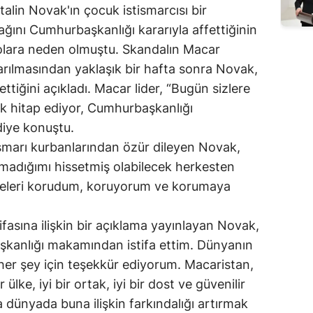
lin Novak'ın çocuk istismarcısı bir
ını Cumhurbaşkanlığı kararıyla affettiğinin
olara neden olmuştu. Skandalın Macar
rılmasından yaklaşık bir hafta sonra Novak,
ettiğini açıkladı. Macar lider, “Bugün sizlere
k hitap ediyor, Cumhurbaşkanlığı
iye konuştu.
ismarı kurbanlarından özür dileyen Novak,
almadığımı hissetmiş olabilecek herkesten
aileleri korudum, koruyorum ve korumaya
fasına ilişkin bir açıklama yayınlayan Novak,
kanlığı makamından istifa ettim. Dünyanın
 her şey için teşekkür ediyorum. Macaristan,
 ülke, iyi bir ortak, iyi bir dost ve güvenilir
da dünyada buna ilişkin farkındalığı artırmak