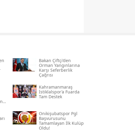
den
Bakan Çiftçi’den
Orman Yangınlarına
r
Karşı Seferberlik
Çağrısı
Kahramanmaraş
İstiklalspor’a Fuarda
Tam Destek
an
Onikişubatspor Pgl
arı
Başvurusunu
Tamamlayan İlk Kulüp
Oldu!