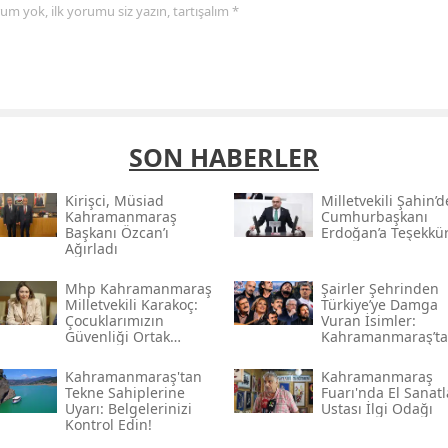
yorum yok, ilk yorumu siz yazın, tartışalım *
SON HABERLER
Kirişci, Müsi̇ad
Milletvekili Şahin’
Kahramanmaraş
Cumhurbaşkanı
Başkanı Özcan’ı
Erdoğan’a Teşekkü
Ağırladı
Mhp Kahramanmaraş
Şairler Şehrinden
Milletvekili Karakoç:
Türkiye’ye Damga
Çocuklarımızın
Vuran İsimler:
Güvenliği Ortak
Kahramanmaraş’t
Vazifemiz
Çıkan Ünlüler
Kahramanmaraş'tan
Kahramanmaraş
Tekne Sahiplerine
Fuarı'nda El Sanatl
Uyarı: Belgelerinizi
Ustası İlgi Odağı
Kontrol Edin!