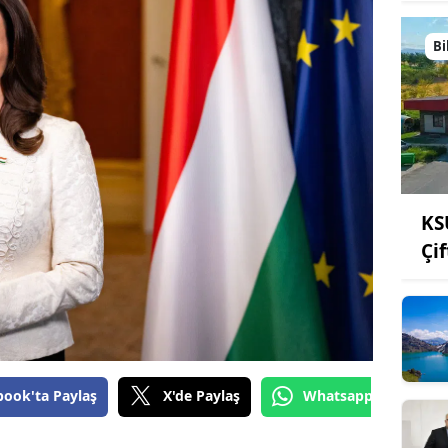
Bi
KS
Çi
book'ta Paylaş
X'de Paylaş
Whatsapp'tan Gönde