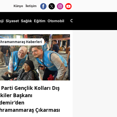
Künye
İletişim
oji
Siyaset
Sağlık
Eğitim
Otomobil
ahramanmaraş Haberleri
 Parti Gençlik Kolları Dış
şkiler Başkanı
demir’den
hramanmaraş Çıkarması