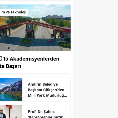
lim ve Teknoloji
Ü’lü Akademisyenlerden
fte Başarı
Andırın Belediye
Başkanı Gökşen’den
Millî Park Müdürlüğü
Açıklaması
r
Prof. Dr. Şahin:
'Kahramanlarımızın