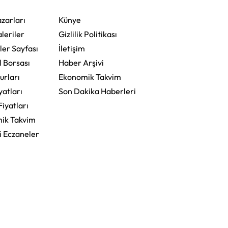
zarları
Künye
leriler
Gizlilik Politikası
ler Sayfası
İletişim
l Borsası
Haber Arşivi
urları
Ekonomik Takvim
yatları
Son Dakika Haberleri
Fiyatları
ik Takvim
i Eczaneler