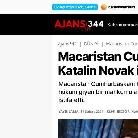
07 Ağustos 2026, Cuma
Kahramanmara
Ajans344
|
DÜNYA
|
Macaristan Cumh
Macaristan C
Katalin Novak i
Macaristan Cumhurbaşkanı K
hüküm giyen bir mahkumu aff
istifa etti.
YAYINLAMA: 11 Şubat 2024 - 12:05
EDİTÖR: Hab