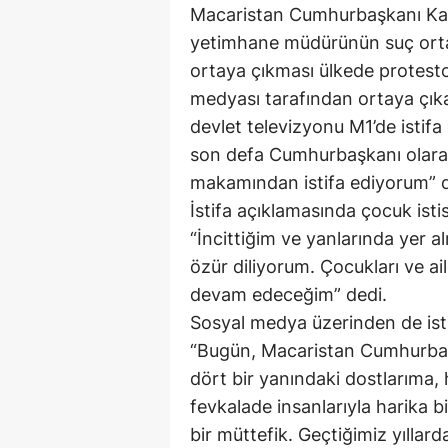
Macaristan Cumhurbaşkanı Kata
yetimhane müdürünün suç ortağ
ortaya çıkması ülkede protest
medyası tarafından ortaya çıka
devlet televizyonu M1’de istifa 
son defa Cumhurbaşkanı olara
makamından istifa ediyorum” d
İstifa açıklamasında çocuk ist
“İncittiğim ve yanlarında yer 
özür diliyorum. Çocukları ve 
devam edeceğim” dedi.
Sosyal medya üzerinden de isti
“Bugün, Macaristan Cumhurbaş
dört bir yanındaki dostlarıma,
fevkalade insanlarıyla harika bir
bir müttefik. Geçtiğimiz yıllar