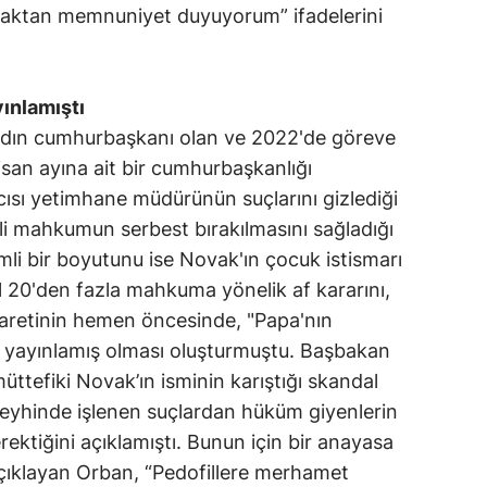
maktan memnuniyet duyuyorum” ifadelerini
ınlamıştı
kadın cumhurbaşkanı olan ve 2022'de göreve
isan ayına ait bir cumhurbaşkanlığı
cısı yetimhane müdürünün suçlarını gizlediği
li mahkumun serbest bırakılmasını sağladığı
mli bir boyutunu ise Novak'ın çocuk istismarı
 20'den fazla mahkuma yönelik af kararını,
yaretinin hemen öncesinde, "Papa'nın
le yayınlamış olması oluşturmuştu. Başbakan
müttefiki Novak’ın isminin karıştığı skandal
leyhinde işlenen suçlardan hüküm giyenlerin
ektiğini açıklamıştı. Bunun için bir anayasa
ı açıklayan Orban, “Pedofillere merhamet