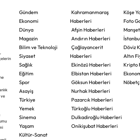
Gündem
Kahramanmaraş
Köşe Ya
Ekonomi
Haberleri
Foto Ga
Dünya
Afşin Haberleri
Manşet
Magazin
Andırın Haberleri
İstanbu
Bilim ve Teknoloji
Çağlayancerit
Döviz K
,
Siyaset
Haberleri
Altın Fi
çelerin
Sağlık
Ekinözü Haberleri
Kripto 
Eğitim
Elbistan Haberleri
Ekonom
ine
Spor
Göksun Haberleri
Nöbetç
nlık
Asayiş
Nurhak Haberleri
 ve
Türkiye
Pazarcık Haberleri
Yemek
Türkoğlu Haberleri
u
Sinema
Dulkadiroğlu Haberleri
rumu
Yaşam
Onikişubat Haberleri
mi
Kültür-Sanat
emli