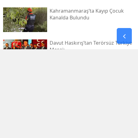
Kahramanmaraş’ta Kayıp Çocuk
Kanalda Bulundu
Davut Haskırış’tan Terörsüz Türkiye
Mesajı
Kahramanmaraşlı İşçi Tünel
Göçüğünde Can Verdi
Mhp Dulkadiroğlu’nda Yeni Dönem
Başladı