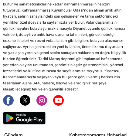
kültür ve sanat etkinliklerine kadar Kahramanmaraş'ın nabzını
tutuyoruz. Kahramanmaraş Kuyumcular Odası'ndan alınan anlık altın
fiyatları, şehrin sanayisindeki son gelişmeler ve tarım sektöründeki
yenilikler özel dosyalarla sayfamızda yer bulur. Vatandaşlarımızın
günlük hayatını kolaylaştırmak amacıyla Diyanet uyumlu günlük namaz
vakitleri, detaylı ve anlık hava durumu tahminleri, güncel nöbetçi
eczane listeleri ve resmi vefat ilanları gibi bilgilere kolayca ulaşmanızı
sağlıyoruz. Ayrıca şehirdeki en yeni iş ilanları, önemli kamu duyuruları
ve yaklaşan yerel ve genel seçim sonuçları hakkında en doğru bilgiyi ilk
bizden öğrenirsiniz. Tarihi Maraş depremi gibi toplumsal hafızamızda
yer eden olayları unutmadan, şehrimizin eşsiz gastronomisini, yöresel
lezzetlerini ve kültürel mirasını da sayfalarımıza taşıyoruz. Kısacası,
Kahramanmaraş'ta yaşayan veya bu şehre gönül vermiş herkes için
tasarlanan Ajans 344, habere, bilgiye ve aradığınız her şeye
ulaşabileceğiniz tek ve en güvenilir adrestir.
Gündem
Kahramanmaraş Haberleri