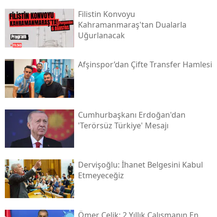
Filistin Konvoyu
Kahramanmaraş'tan Dualarla
Uğurlanacak
Afşinspor’dan Çifte Transfer Hamlesi
Cumhurbaşkanı Erdoğan'dan
'terörsüz Türkiye' Mesajı
Dervişoğlu: İhanet Belgesini Kabul
Etmeyeceğiz
Ömer Çelik: 2 Yıllık Çalışmanın En