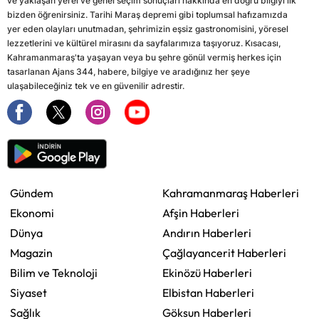
ve yaklaşan yerel ve genel seçim sonuçları hakkında en doğru bilgiyi ilk
bizden öğrenirsiniz. Tarihi Maraş depremi gibi toplumsal hafızamızda
yer eden olayları unutmadan, şehrimizin eşsiz gastronomisini, yöresel
lezzetlerini ve kültürel mirasını da sayfalarımıza taşıyoruz. Kısacası,
Kahramanmaraş'ta yaşayan veya bu şehre gönül vermiş herkes için
tasarlanan Ajans 344, habere, bilgiye ve aradığınız her şeye
ulaşabileceğiniz tek ve en güvenilir adrestir.
Gündem
Kahramanmaraş Haberleri
Ekonomi
Afşin Haberleri
Dünya
Andırın Haberleri
Magazin
Çağlayancerit Haberleri
Bilim ve Teknoloji
Ekinözü Haberleri
Siyaset
Elbistan Haberleri
Sağlık
Göksun Haberleri