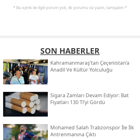
* Bu içerik ile ilgili yorum yok, ilk yorumu siz yazın, tartışalım *
SON HABERLER
Kahramanmaraş’tan Çeçenistan’a
Anadil Ve Kültür Yolculuğu
Sigara Zamları Devam Ediyor: Bat
Fiyatları 130 Tl’yi Gördü
Mohamed Salah Trabzonspor İle İlk
Antrenmanına Çıktı