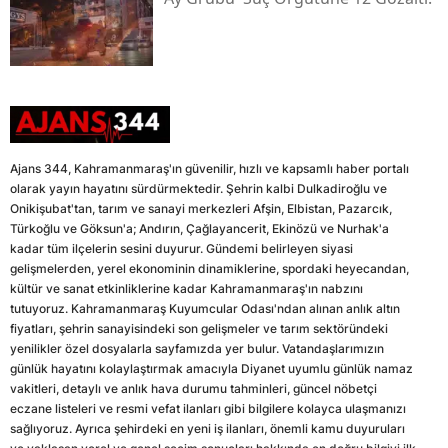
Ajans 344, Kahramanmaraş'ın güvenilir, hızlı ve kapsamlı haber portalı
olarak yayın hayatını sürdürmektedir. Şehrin kalbi Dulkadiroğlu ve
Onikişubat'tan, tarım ve sanayi merkezleri Afşin, Elbistan, Pazarcık,
Türkoğlu ve Göksun'a; Andırın, Çağlayancerit, Ekinözü ve Nurhak'a
kadar tüm ilçelerin sesini duyurur. Gündemi belirleyen siyasi
gelişmelerden, yerel ekonominin dinamiklerine, spordaki heyecandan,
kültür ve sanat etkinliklerine kadar Kahramanmaraş'ın nabzını
tutuyoruz. Kahramanmaraş Kuyumcular Odası'ndan alınan anlık altın
fiyatları, şehrin sanayisindeki son gelişmeler ve tarım sektöründeki
yenilikler özel dosyalarla sayfamızda yer bulur. Vatandaşlarımızın
günlük hayatını kolaylaştırmak amacıyla Diyanet uyumlu günlük namaz
vakitleri, detaylı ve anlık hava durumu tahminleri, güncel nöbetçi
eczane listeleri ve resmi vefat ilanları gibi bilgilere kolayca ulaşmanızı
sağlıyoruz. Ayrıca şehirdeki en yeni iş ilanları, önemli kamu duyuruları