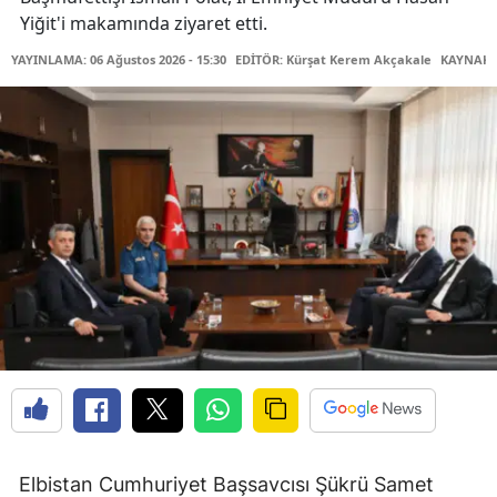
Yiğit'i makamında ziyaret etti.
YAYINLAMA: 06 Ağustos 2026 - 15:30
EDİTÖR: Kürşat Kerem Akçakale
KAYNAK: 
Elbistan Cumhuriyet Başsavcısı Şükrü Samet