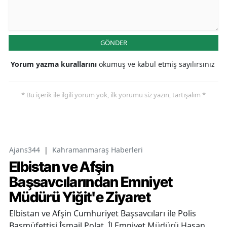
GÖNDER
Yorum yazma kurallarını
okumuş ve kabul etmiş sayılırsınız
* Bu içerik ile ilgili yorum yok, ilk yorumu siz yazın, tartışalım *
Ajans344
|
Kahramanmaraş Haberleri
Elbistan ve Afşin
Başsavcılarından Emniyet
Müdürü Yiğit'e Ziyaret
Elbistan ve Afşin Cumhuriyet Başsavcıları ile Polis
Başmüfettişi İsmail Polat, İl Emniyet Müdürü Hasan