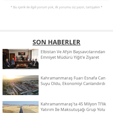
* Bu içerik ile ilgili yorum yok, ilk yorumu siz yazın, tartışalım *
SON HABERLER
Elbistan Ve Afşin Başsavcılarından
Emniyet Müdürü Yiğit'e Ziyaret
Kahramanmaraş Fuarı Esnafa Can
Suyu Oldu, Ekonomiyi Canlandırdı
Kahramanmaraş'ta 45 Milyon Tl’lik
Yatırım Ile Maksutuşağı Grup Yolu