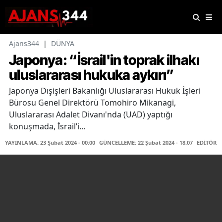
Ajans344
|
DÜNYA
Japonya: “İsrail'in toprak ilhakı
uluslararası hukuka aykırı”
Japonya Dışişleri Bakanlığı Uluslararası Hukuk İşleri
Bürosu Genel Direktörü Tomohiro Mikanagi,
Uluslararası Adalet Divanı'nda (UAD) yaptığı
konuşmada, İsrail’i...
YAYINLAMA: 23 Şubat 2024 - 00:00
GÜNCELLEME: 22 Şubat 2024 - 18:07
EDİTÖR: 