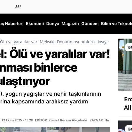
35
°
ş Haberleri
Ekonomi
Dünya
Magazin
Gündem
Bilim ve Teknol
 Ölü ve yaralılar var! Meksika Donanması binlerce kişiye yardım ulaş
K
 Ölü ve yaralılar var!
nması binlerce
laştırıyor
yoğun yağışlar ve nehir taşkınlarının
Er
rina kapsamında aralıksız yardım
Ail
12 Ekim 2025 - 13:28
EDİTÖR: Kürşat Kerem Akçakale
KAYNAK: Haber Merkezi
K