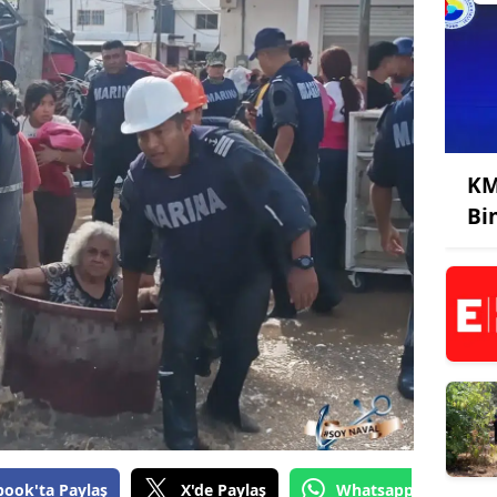
KM
Bi
book'ta Paylaş
X'de Paylaş
Whatsapp'tan Gönde