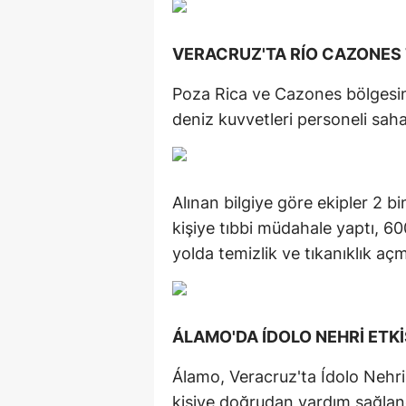
VERACRUZ'TA RÍO CAZONES 
Poza Rica ve Cazones bölgesi
deniz kuvvetleri personeli saha
Alınan bilgiye göre ekipler 2 bi
kişiye tıbbi müdahale yaptı, 600
yolda temizlik ve tıkanıklık aç
ÁLAMO'DA ÍDOLO NEHRİ ETKİ
Álamo, Veracruz'ta Ídolo Nehri
kişiye doğrudan yardım sağlandı