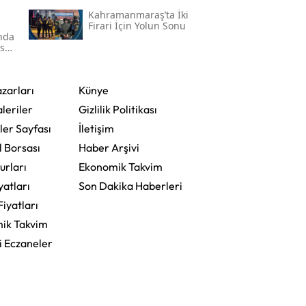
Kahramanmaraş’ta İki
Firari İçin Yolun Sonu
'nda
ser
zarları
Künye
leriler
Gizlilik Politikası
ler Sayfası
İletişim
l Borsası
Haber Arşivi
urları
Ekonomik Takvim
yatları
Son Dakika Haberleri
Fiyatları
ik Takvim
i Eczaneler