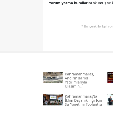
Yorum yazma kurallarını
okumuş ve k
* Bu içerik ile ilgili 
Kahramanmaraş,
Andırın'da Yol
Yatırımlarıyla
Ulaşımın
Standartlarını
Yükseltiyor
Kahramanmaraş'ta
İklim Dayanıklılığı Için
Su Yönetimi Toplantısı