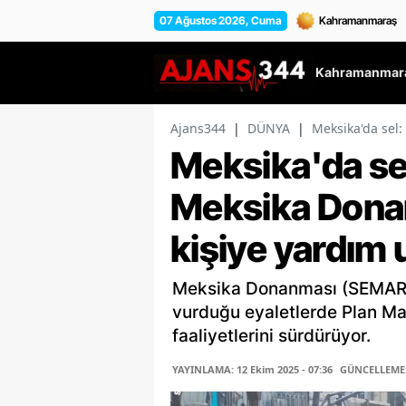
07 Ağustos 2026, Cuma
Kahramanmara
Ajans344
|
DÜNYA
|
Meksika'da sel:
Meksika'da sel:
Meksika Dona
kişiye yardım u
Meksika Donanması (SEMAR), 
vurduğu eyaletlerde Plan Ma
faaliyetlerini sürdürüyor.
YAYINLAMA: 12 Ekim 2025 - 07:36
GÜNCELLEME: 