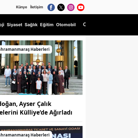
Künye
İletişim
oji
Siyaset
Sağlık
Eğitim
Otomobil
tırıyor
ahramanmaraş Haberleri
doğan, Ayser Çalık
elerini Külliye’de Ağırladı
ahramanmaraş Haberleri