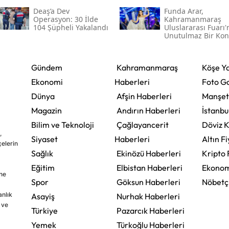
Deaş’a Dev
Funda Arar,
Operasyon: 30 İlde
Kahramanmaraş
104 Şüpheli Yakalandı
Uluslararası Fuarı
Unutulmaz Bir Kon
Verecek
Gündem
Kahramanmaraş
Köşe Ya
Ekonomi
Haberleri
Foto Ga
Dünya
Afşin Haberleri
Manşet
Magazin
Andırın Haberleri
İstanbu
Bilim ve Teknoloji
Çağlayancerit
Döviz K
,
Siyaset
Haberleri
Altın Fi
çelerin
Sağlık
Ekinözü Haberleri
Kripto 
Eğitim
Elbistan Haberleri
Ekonom
ine
Spor
Göksun Haberleri
Nöbetç
nlık
Asayiş
Nurhak Haberleri
 ve
Türkiye
Pazarcık Haberleri
Yemek
Türkoğlu Haberleri