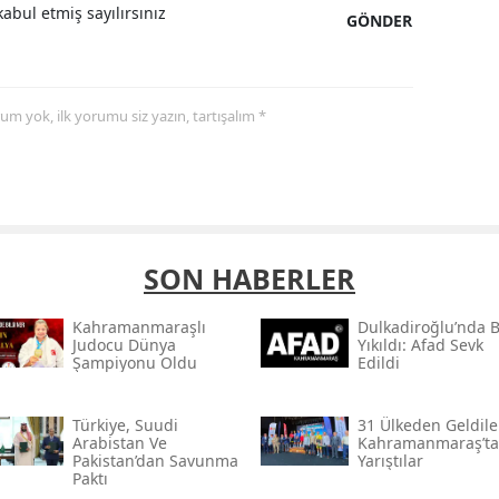
abul etmiş sayılırsınız
GÖNDER
yorum yok, ilk yorumu siz yazın, tartışalım *
SON HABERLER
Kahramanmaraşlı
Dulkadiroğlu’nda 
Judocu Dünya
Yıkıldı: Afad Sevk
Şampiyonu Oldu
Edildi
Türkiye, Suudi
31 Ülkeden Geldiler
Arabistan Ve
Kahramanmaraş’ta
Pakistan’dan Savunma
Yarıştılar
Paktı