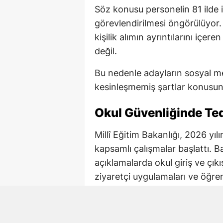
Söz konusu personelin 81 ilde 
görevlendirilmesi öngörülüyor.
kişilik alımın ayrıntılarını içe
değil.
Bu nedenle adayların sosyal me
kesinleşmemiş şartlar konusund
Okul Güvenliğinde Tedb
Millî Eğitim Bakanlığı, 2026 yı
kapsamlı çalışmalar başlattı. B
açıklamalarda okul giriş ve çıkı
ziyaretçi uygulamaları ve öğre
tedbirlerin yeniden değerlendirild
İçişleri Bakanlığı ile Millî Eği