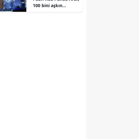
r
100 bini aşkın
dinleyiciyle coşkulu
bir konser verdi