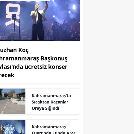
uzhan Koç
hramanmaraş Başkonuş
ylası'nda ücretsiz konser
recek
Kahramanmaraş’ta
Sıcaktan Kaçanlar
Oraya Sığındı
Kahramanmaraş
Fuarı'nda Funda Arar,