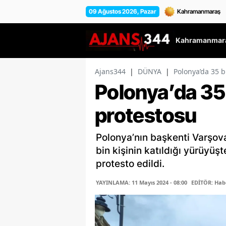
09 Ağustos 2026, Pazar
Kahramanmara
Ajans344
|
DÜNYA
|
Polonya’da 35 bi
Polonya’da 35 b
protestosu
Polonya’nın başkenti Varşova
bin kişinin katıldığı yürüyüşt
protesto edildi.
YAYINLAMA: 11 Mayıs 2024 - 08:00
EDİTÖR: Hab