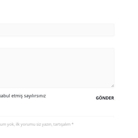
abul etmiş sayılırsınız
GÖNDER
yorum yok, ilk yorumu siz yazın, tartışalım *