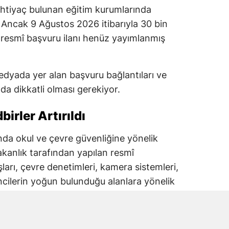
ihtiyaç bulunan eğitim kurumlarında
 Ancak 9 Ağustos 2026 itibarıyla 30 bin
ren resmî başvuru ilanı henüz yayımlanmış
dyada yer alan başvuru bağlantıları ve
a dikkatli olması gerekiyor.
irler Artırıldı
lında okul ve çevre güvenliğine yönelik
akanlık tarafından yapılan resmî
şları, çevre denetimleri, kamera sistemleri,
ncilerin yoğun bulunduğu alanlara yönelik
iği bildirildi.
tim Bakanlığı koordinasyonunda yürütülen