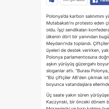
Face
Polonya’da karbon salınımını 
Mutabakatı'nı protesto eden çi
oldu. İşçi sendikaları konfede
ülkenin dört bir yanından bugü
Meydanı'nda toplandı. Çiftçile
üyeleri de destek verirken, yakl
Polonya parlamentosuna doğru 
aşkın yürüyüş güzergahı boyun
sloganlar attı. “Burası Polonya
“Biz çiftçiler AB'den çıkmak ist
boyunca vatandaşlara ellerinde 
Üç saate yakın süren yürüyüşe 
Kaczynski, bir önceki dönem b
Morawiecki ve bazı kabine üyele