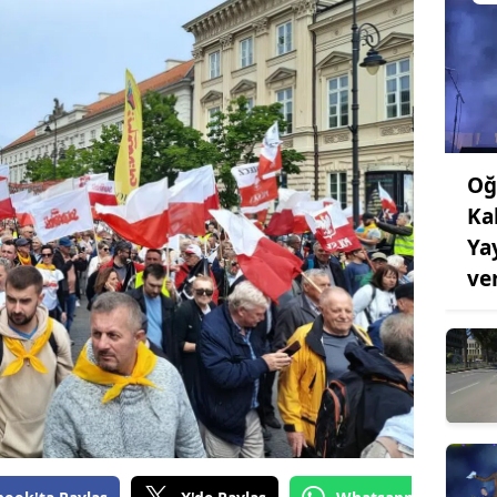
Oğ
Ka
Ya
ve