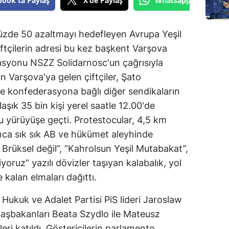
book'ta Paylaş
X'de Paylaş
Whatsapp'tan Gönde
yüzde 50 azaltmayı hedefleyen Avrupa Yeşil
ftçilerin adresi bu kez başkent Varşova
rasyonu NSZZ Solidarnosc'un çağrısıyla
n Varşova'ya gelen çiftçiler, Şato
re konfederasyona bağlı diğer sendikaların
aşık 35 bin kişi yerel saatle 12.00'de
yürüyüşe geçti. Protestocular, 4,5 km
ca sık sık AB ve hükümet aleyhinde
, Brüksel değil”, “Kahrolsun Yeşil Mutabakat”,
iyoruz” yazılı dövizler taşıyan kalabalık, yol
kalan elmaları dağıttı.
Hukuk ve Adalet Partisi PiS lideri Jaroslaw
aşbakanları Beata Szydlo ile Mateusz
ri katıldı. Göstericilerin parlamento