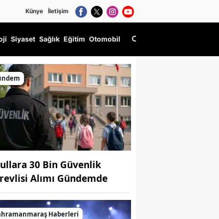
Künye
İletişim
oji
Siyaset
Sağlık
Eğitim
Otomobil
ündem
ullara 30 Bin Güvenlik
revlisi Alımı Gündemde
ahramanmaraş Haberleri