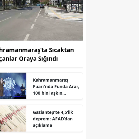
hramanmaraş’ta Sıcaktan
çanlar Oraya Sığındı
Kahramanmaraş
r
Fuarı'nda Funda Arar,
100 bini aşkın
dinleyiciyle coşkulu
bir konser verdi
Gaziantep’te 4,5’lik
deprem: AFAD’dan
açıklama