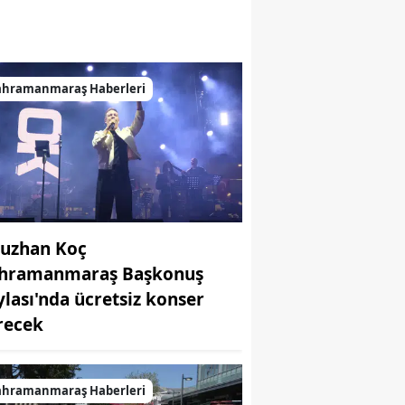
ahramanmaraş Haberleri
uzhan Koç
hramanmaraş Başkonuş
ylası'nda ücretsiz konser
recek
ahramanmaraş Haberleri