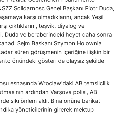
NSZZ Solidarnosc Genel Başkanı Piotr Duda,
yaşamaya karşı olmadıklarını, ancak Yeşil
şı çıktıklarını, teşvik, diyalog ve
di. Duda ve beraberindeki heyet daha sonra
 kanadı Sejm Başkanı Szymon Holownia
kadar süren görüşmenin içeriğine ilişkin bir
nto önündeki gösteri de olaysız şekilde
tosu esnasında Wroclaw'daki AB temsilcilik
tmasının ardından Varşova polisi, AB
nde sıkı önlem aldı. Bina önüne barikat
endika yöneticilerinin girerek mektup