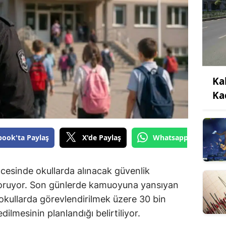
Ka
Ka
book'ta Paylaş
X'de Paylaş
Whatsapp'tan Gönde
cesinde okullarda alınacak güvenlik
koruyor. Son günlerde kamuoyuna yansıyan
okullarda görevlendirilmek üzere 30 bin
dilmesinin planlandığı belirtiliyor.