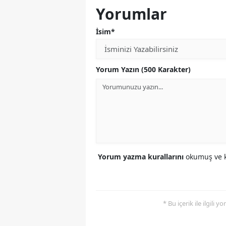
Yorumlar
İsim*
Yorum Yazın (500 Karakter)
Yorum yazma kurallarını
okumuş ve k
* Bu içerik ile ilgili 