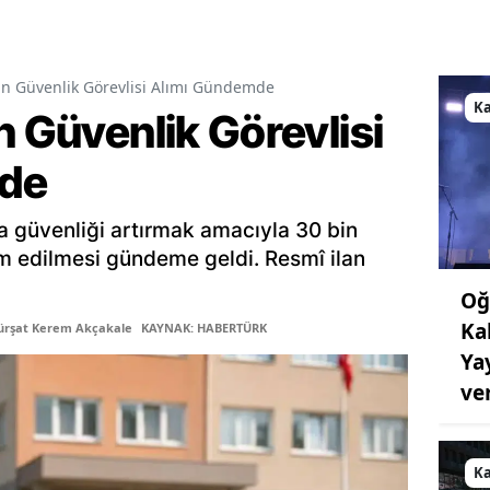
in Güvenlik Görevlisi Alımı Gündemde
K
n Güvenlik Görevlisi
de
a güvenliği artırmak amacıyla 30 bin
am edilmesi gündeme geldi. Resmî ilan
Oğ
Ka
ürşat Kerem Akçakale
KAYNAK: HABERTÜRK
Ya
ve
K