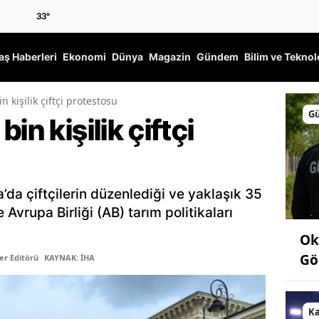
33
°
ş Haberleri
Ekonomi
Dünya
Magazin
Gündem
Bilim ve Teknol
n kişilik çiftçi protestosu
G
in kişilik çiftçi
’da çiftçilerin düzenlediği ve yaklaşık 35
e Avrupa Birliği (AB) tarım politikaları
Ok
Gö
er Editörü
KAYNAK: İHA
K