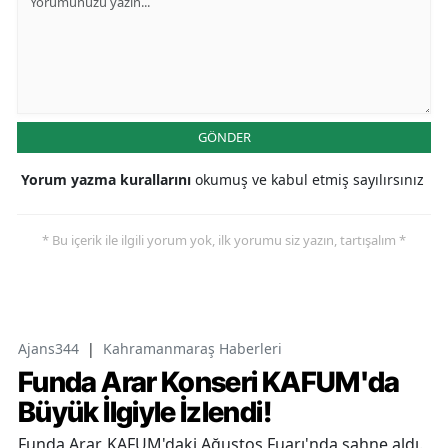
GÖNDER
Yorum yazma kurallarını
okumuş ve kabul etmiş sayılırsınız
* Bu içerik ile ilgili yorum yok, ilk yorumu siz yazın, tartışalım *
Ajans344
|
Kahramanmaraş Haberleri
Funda Arar Konseri KAFUM'da
Büyük İlgiyle İzlendi!
Funda Arar, KAFUM'daki Ağustos Fuarı'nda sahne aldı.