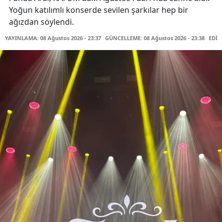
Yoğun katılımlı konserde sevilen şarkılar hep bir
ağızdan söylendi.
YAYINLAMA: 08 Ağustos 2026 - 23:37
GÜNCELLEME: 08 Ağustos 2026 - 23:38
EDİT